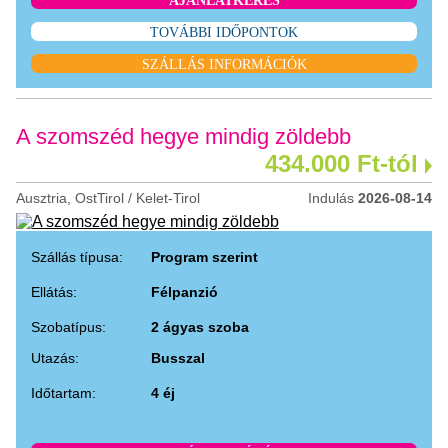
AJÁNLATKÉRÉS
TOVÁBBI IDŐPONTOK
SZÁLLÁS INFORMÁCIÓK
A szomszéd hegye mindig zöldebb
434.000 Ft-tól
Ausztria, OstTirol / Kelet-Tirol
Indulás
2026-08-14
Szállás típusa:
Program szerint
Ellátás:
Félpanzió
Szobatípus:
2 ágyas szoba
Utazás:
Busszal
Időtartam:
4 éj