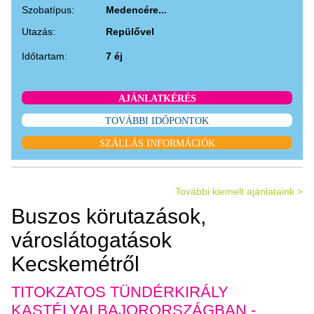
Szobatípus:
Medencére...
Utazás:
Repülővel
Időtartam:
7 éj
AJÁNLATKÉRÉS
TOVÁBBI IDŐPONTOK
SZÁLLÁS INFORMÁCIÓK
További kiemelt ajánlataink >
Buszos körutazások,
városlátogatások
Kecskemétről
TITOKZATOS TÜNDÉRKIRÁLY
KASTÉLYAI BAJORORSZÁGBAN -