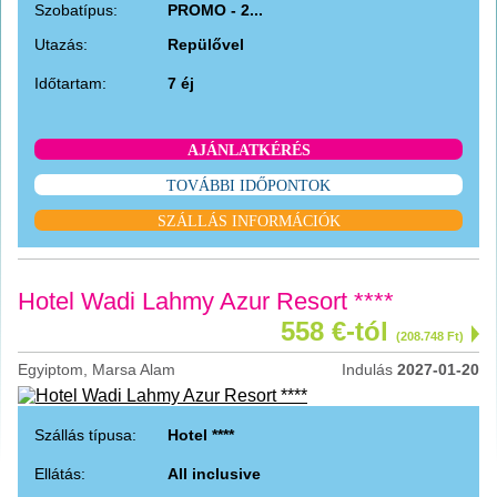
Szobatípus:
PROMO - 2...
Utazás:
Repülővel
Időtartam:
7 éj
AJÁNLATKÉRÉS
TOVÁBBI IDŐPONTOK
SZÁLLÁS INFORMÁCIÓK
Hotel Wadi Lahmy Azur Resort ****
558 €-tól
(208.748 Ft)
Egyiptom, Marsa Alam
Indulás
2027-01-20
Szállás típusa:
Hotel ****
Ellátás:
All inclusive