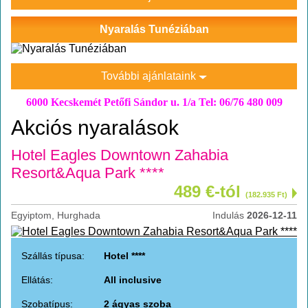
Nyaralás Tunéziában
További ajánlataink
6000 Kecskemét Petőfi Sándor u. 1/a Tel: 06/76 480 009
Akciós nyaralások
Hotel Eagles Downtown Zahabia
Resort&Aqua Park ****
489 €-tól
(182.935 Ft)
Egyiptom, Hurghada
Indulás
2026-12-11
Szállás típusa:
Hotel ****
Ellátás:
All inclusive
Szobatípus:
2 ágyas szoba