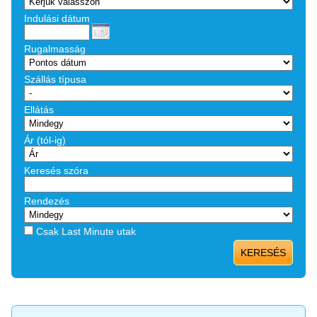
Indulási dátum
Rugalmasság
Szállás típusa
Ellátás
Ár (tól-ig)
Keresés szóra
Rendezés
Csak Last Minute utak
KERESÉS