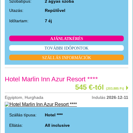
Szobatípus:
2 ágyas szoba
Utazás:
Repülővel
Időtartam:
7 éj
AJÁNLATKÉRÉS
TOVÁBBI IDŐPONTOK
SZÁLLÁS INFORMÁCIÓK
Hotel Marlin Inn Azur Resort ****
545 €-tól
(203.885 Ft)
Egyiptom, Hurghada
Indulás
2026-12-11
Szállás típusa:
Hotel ****
Ellátás:
All inclusive