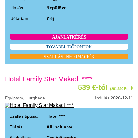
Utazás:
Repülővel
Időtartam:
7 éj
AJÁNLATKÉRÉS
TOVÁBBI IDŐPONTOK
SZÁLLÁS INFORMÁCIÓK
Hotel Family Star Makadi ****
539 €-tól
(201.640 Ft)
Egyiptom, Hurghada
Indulás
2026-12-11
Szállás típusa:
Hotel ****
Ellátás:
All inclusive
Szobatípus:
Családi szoba