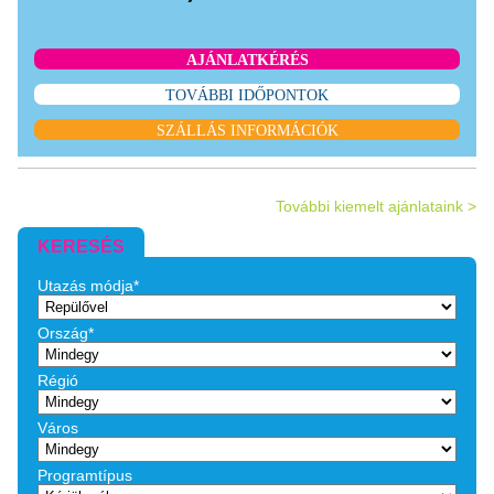
AJÁNLATKÉRÉS
TOVÁBBI IDŐPONTOK
SZÁLLÁS INFORMÁCIÓK
További kiemelt ajánlataink >
KERESÉS
Utazás módja*
Ország*
Régió
Város
Programtípus