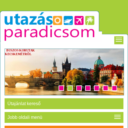
BUSZOS KÖRUTAK
KECSKEMÉTRŐL
Útajánlat kereső
Jobb oldali menü