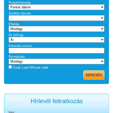
Rugalmasság
Szállás típusa
Ellátás
Ár (tól-ig)
Keresés szóra
Rendezés
Csak Last Minute utak
KERESÉS
Hírlevél feliratkozás
Név: