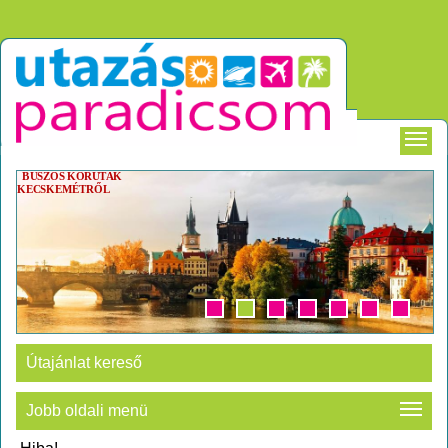
BUSZOS KÖRUTAK
KECSKEMÉTRŐL
Útajánlat kereső
Jobb oldali menü