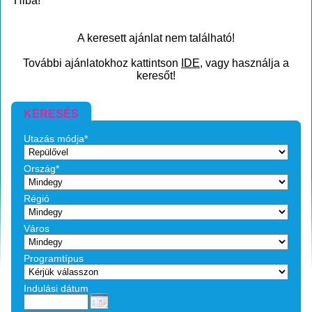
Hiba!
A keresett ajánlat nem található!
További ajánlatokhoz kattintson
IDE
, vagy használja a
keresőt!
KERESÉS
Utazás módja*
Ország*
Régió
Város
Programtípus
Indulási dátum