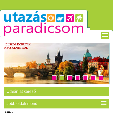
BUSZOS KÖRUTAK
KECSKEMÉTRŐL
Útajánlat kereső
Jobb oldali menü