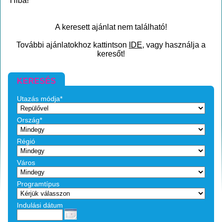
Hiba!
A keresett ajánlat nem található!
További ajánlatokhoz kattintson
IDE
, vagy használja a
keresőt!
KERESÉS
Utazás módja*
Ország*
Régió
Város
Programtípus
Indulási dátum