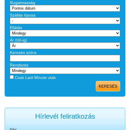
Rugalmasság
Szállás típusa
Ellátás
Ár (tól-ig)
Keresés szóra
Rendezés
Csak Last Minute utak
KERESÉS
Hírlevél feliratkozás
Név: