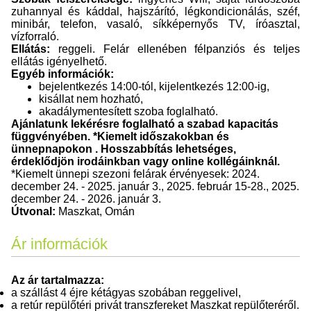
zuhannyal és káddal, hajszárító, légkondicionálás, széf,
minibár, telefon, vasaló, síkképernyős TV, íróasztal,
vízforraló.
Ellátás:
reggeli. Felár ellenében félpanziós és teljes
ellátás igényelhető.
Egyéb információk:
bejelentkezés 14:00-tól, kijelentkezés 12:00-ig,
kisállat nem hozható,
akadálymentesített szoba foglalható.
Ajánlatunk lekérésre foglalható a szabad kapacitás
függvényében. *Kiemelt időszakokban és
ünnepnapokon . Hosszabbítás lehetséges,
érdeklődjön irodáinkban vagy online kollégáinknál.
*Kiemelt ünnepi szezoni felárak érvényesek: 2024.
december 24. - 2025. január 3., 2025. február 15-28., 2025.
december 24. - 2026. január 3.
Útvonal:
Maszkat, Omán
Ár információk
Az ár tartalmazza:
a szállást 4 éjre kétágyas szobában reggelivel,
a retúr repülőtéri privát transzfereket Maszkat repülőteréről.