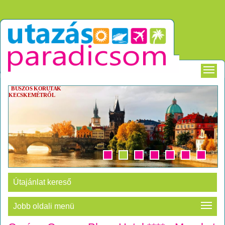
BUSZOS KÖRUTAK
KECSKEMÉTRŐL
Útajánlat kereső
Jobb oldali menü