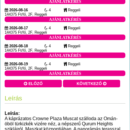
AJÁNLATKÉRÉS
2026-08-16
4
Reggeli
144375 Ft/fő, 2F, Reggeli
AJÁNLATKÉRÉS
2026-08-17
4
Reggeli
144375 Ft/fő, 2F, Reggeli
AJÁNLATKÉRÉS
2026-08-18
4
Reggeli
144375 Ft/fő, 2F, Reggeli
AJÁNLATKÉRÉS
2026-08-19
4
Reggeli
144375 Ft/fő, 2F, Reggeli
AJÁNLATKÉRÉS
ELŐZŐ
KÖVETKEZŐ
Leírás
Leírás:
A káprázatos Crowne Plaza Muscat szálloda az Omán-
öböl türkizkék vizére néz, a népszerű Qurum Heights
szikláiról, Maszkat központjában. A panorámás terasszal,