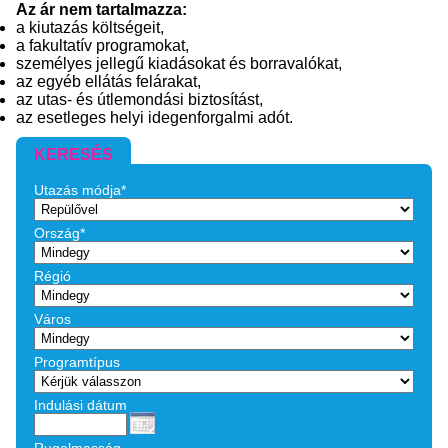
Az ár nem tartalmazza:
a kiutazás költségeit,
a fakultatív programokat,
személyes jellegű kiadásokat és borravalókat,
az egyéb ellátás felárakat,
az utas- és útlemondási biztosítást,
az esetleges helyi idegenforgalmi adót.
KERESÉS
Utazás módja*
Ország*
Régió
Város
Programtípus
Indulási dátum