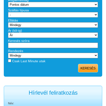
Rugalmasság
Szállás típusa
Ellátás
Ár (tól-ig)
Keresés szóra
Rendezés
Csak Last Minute utak
KERESÉS
Hírlevél feliratkozás
Név: