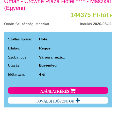
Omán - Crowne Plaza Hotel **** - Maszkat
(Egyéni)
144375 Ft-tól
Omán Szultánság, Maszkat
Indulás
2026-08-11
Szállás típusa:
Hotel
Ellátás:
Reggeli
Szobatípus:
Városra néző...
Utazás:
Egyénileg
Időtartam:
4 éj
AJÁNLATKÉRÉS
TOVÁBBI IDŐPONTOK