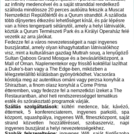
az infinity medencével és a saját stranddal rendelkező
szálloda mindössze 20 perces autóútra fekszik a Muscat
Nemzetközi Repülőtértől és a Qurum strandtól. A szálloda
több díjnyertes étkezési lehetőséget kínál, és pár lépésre
van a híres tengerparti sétánytól, amely a helyi látnivalók,
köztük a Qurum Természeti Park és a Királyi Operaház felé
vezetik az arra járókat.
Fedezze fel a város nevezetességeit a napi ingyenes
buszjárattal, amely olyan kihagyhatatlan látnivalókhoz
visz, mint a kulturálisan gazdag Muttrah souq, a lenyűgöző
Sultan Qaboos Grand Mosque és a bevásárlóközpont, a
Mall of Oman. Naplementekor egy frissítő koktéllal lazíthat
a Duke's-ban vagy a The Edge-ben, miközben a
lélegzetelállító kilátásban gyönyörködhet. Vacsorára
kóstolja meg az autentikus ománi vagy perzsa konyhát a
Shirazban, a finom olasz konyhát a Come Prima
étteremben, vagy fedezze fel a nemzetközi ízeket a The
Restaurantban, ahol heti rendszerességgel tematikus
esték és szórakoztató programok várják.
Szállás szolgáltatások:
kültéri medence, bár, kávézó,
éttermek, 5 konferenciaterem, ingyenes parkoló, spa
központ, squashpálya, ingyenes Wifi, fitneszközpont, saját
strand közvetlen hozzáféréssel, szobaszerviz, napi
ingyenes buszjárat a helyi nevezetességekhez.
Szobák felszereltsége:
ingyenes Wifi, saját fürdőszoba