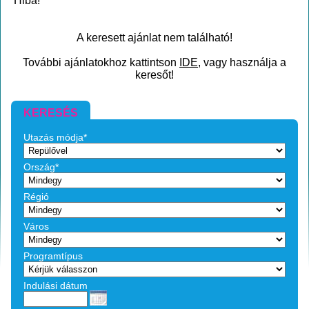
Hiba!
A keresett ajánlat nem található!
További ajánlatokhoz kattintson
IDE
, vagy használja a
keresőt!
KERESÉS
Utazás módja*
Ország*
Régió
Város
Programtípus
Indulási dátum