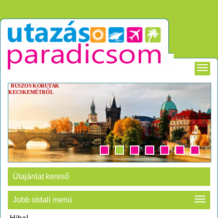
BUSZOS KÖRUTAK
KECSKEMÉTRŐL
Útajánlat kereső
Jobb oldali menü