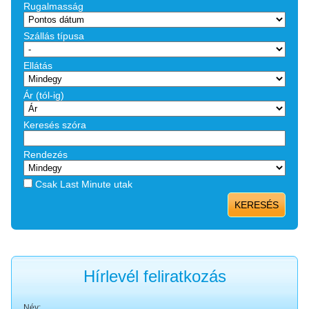
Rugalmasság
Szállás típusa
Ellátás
Ár (tól-ig)
Keresés szóra
Rendezés
Csak Last Minute utak
KERESÉS
Hírlevél feliratkozás
Név: