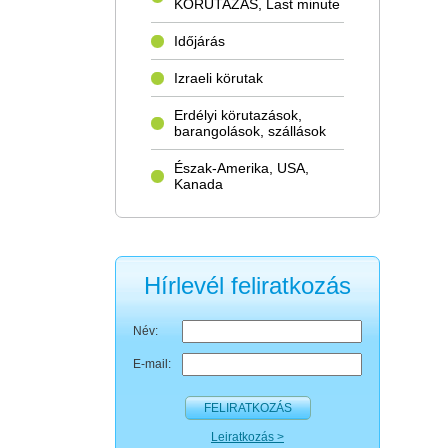
KÖRUTAZÁS, Last minute
Időjárás
Izraeli körutak
Erdélyi körutazások,
barangolások, szállások
Észak-Amerika, USA,
Kanada
Hírlevél feliratkozás
Név:
E-mail:
FELIRATKOZÁS
Leiratkozás >