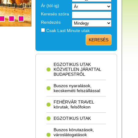
Ár (tól-ig)
Keresés szóra
Rendezés
Csak Last Minute utak
KERESÉS
EGZOTIKUS UTAK
KÖZVETLEN JÁRATTAL
BUDAPESTRŐL
Buszos nyaralások,
kecskeméti felszállással
FEHÉRVÁR TRAVEL
körutak, felsőfokon
EGZOTIKUS UTAK
Buszos körutazások,
városlátogatások