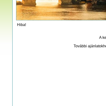
Hiba!
A ke
További ajánlatokh