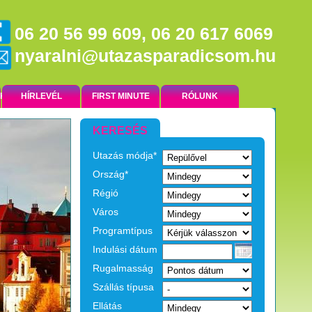
06 20 56 99 609, 06 20 617 6069
nyaralni@utazasparadicsom.hu
NK
HÍRLEVÉL
FIRST MINUTE
RÓLUNK
KERESÉS
Utazás módja*
EGZOTIKUS UTAK
Ország*
Régió
Város
Programtípus
Indulási dátum
Rugalmasság
Szállás típusa
Ellátás