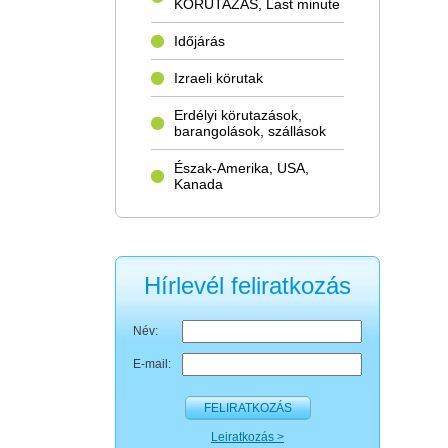
KÖRUTAZÁS, Last minute
Időjárás
Izraeli körutak
Erdélyi körutazások,
barangolások, szállások
Észak-Amerika, USA,
Kanada
Hírlevél feliratkozás
Név:
E-mail:
FELIRATKOZÁS
Leiratkozás >