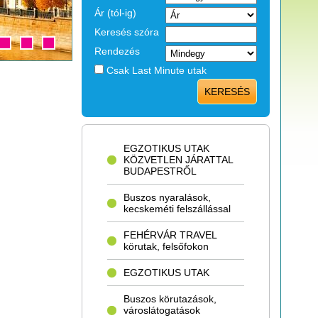
Ár (tól-ig)
Keresés szóra
Rendezés
Csak Last Minute utak
KERESÉS
EGZOTIKUS UTAK
KÖZVETLEN JÁRATTAL
BUDAPESTRŐL
Buszos nyaralások,
kecskeméti felszállással
FEHÉRVÁR TRAVEL
körutak, felsőfokon
EGZOTIKUS UTAK
Buszos körutazások,
városlátogatások