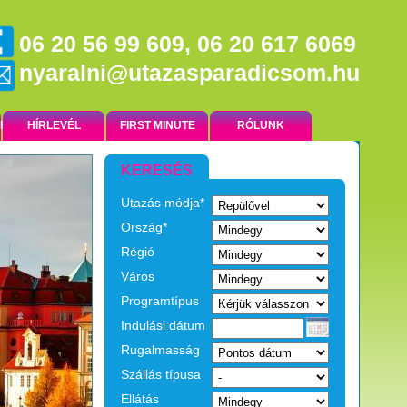
06 20 56 99 609, 06 20 617 6069
nyaralni@utazasparadicsom.hu
NK
HÍRLEVÉL
FIRST MINUTE
RÓLUNK
KERESÉS
Utazás módja*
EGZOTIKUS UTAK
Ország*
Régió
Város
Programtípus
Indulási dátum
Rugalmasság
Szállás típusa
Ellátás