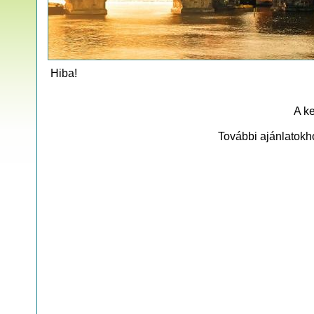
Hiba!
A ke
További ajánlatokh