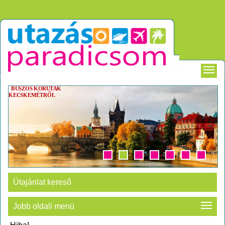
BUSZOS KÖRUTAK
KECSKEMÉTRŐL
Útajánlat kereső
Jobb oldali menü