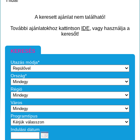
Hiba!
A keresett ajánlat nem található!
További ajánlatokhoz kattintson
IDE
, vagy használja a
keresőt!
KERESÉS
Utazás módja*
Ország*
Régió
Város
Programtípus
Indulási dátum