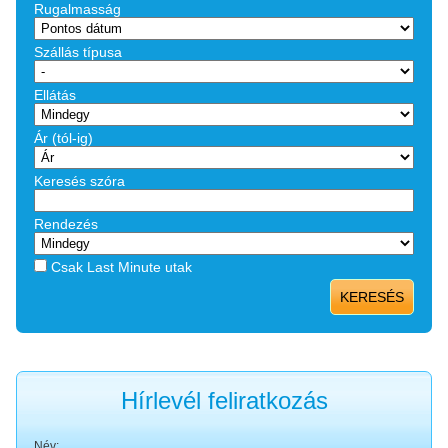
Rugalmasság
Szállás típusa
Ellátás
Ár (tól-ig)
Keresés szóra
Rendezés
Csak Last Minute utak
KERESÉS
Hírlevél feliratkozás
Név: