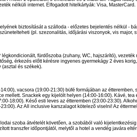
ék nélküli internet. Elfogadott hitelkártyák: Visa, MasterCard.
helyének biztosítását a szálloda - előzetes bejelentés nélkül - b
netelteheti (pl. szezonalitás, időjárási viszonyok, vis major, st
 légkondicionált, fürdőszoba (zuhany, WC, hajszárító), vezeték 
etőség, érkezés előtt kérésre ingyenes gyermekágy 2 éves korig, 
 (asztal és székek).
:30-14:00), vacsora (19:00-21:30) büfé formájában az étteremben,
 mellett. Snackek egy kijelölt helyen (14:00-16:00). Kávé, tea
17:00-18:00). Késő esti leves az étteremben (23:00-23:30). Alko
0-23:00). Az All inclusive karszalagot kötelező viselni! Az étterm
állodai szoba átvételét követően, a szobából való kijelentkezési
ott transzfer időpontjától, melytől a hotel a vendég javára eltér