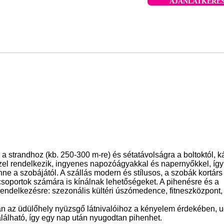
AJÁNLATKÉRÉ
 a strandhoz (kb. 250-300 m-re) és sétatávolságra a boltoktól, k
ésszel rendelkezik, ingyenes napozóágyakkal és napernyőkkel, íg
nne a szobájától. A szállás modern és stílusos, a szobák kortárs
soportok számára is kínálnak lehetőségeket. A pihenésre és a
rendelkezésre: szezonális kültéri úszómedence, fitneszközpont
van az üdülőhely nyüzsgő látnivalóihoz a kényelem érdekében, 
lálható, így egy nap után nyugodtan pihenhet.