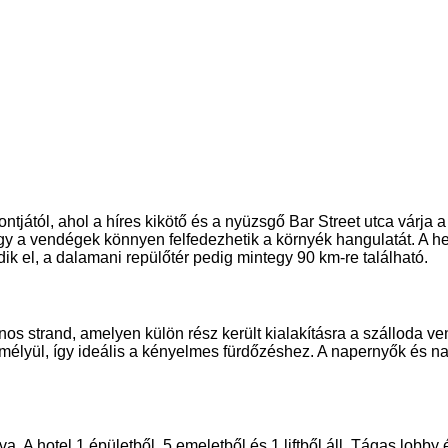
tjától, ahol a híres kikötő és a nyüzsgő Bar Street utca várja a
így a vendégek könnyen felfedezhetik a környék hangulatát. A he
k el, a dalamani repülőtér pedig mintegy 90 km-re található.
ános strand, amelyen külön rész került kialakításra a szálloda v
mélyül, így ideális a kényelmes fürdőzéshez. A napernyők és 
va. A hotel 1 épületből, 5 emeletből és 1 liftből áll. Tágas lobby