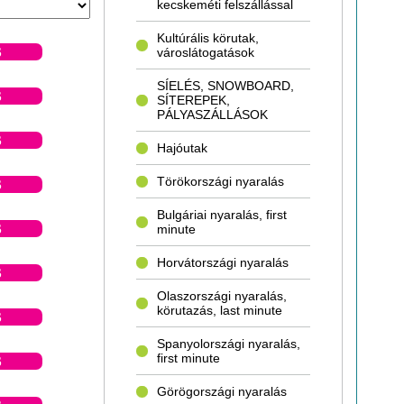
kecskeméti felszállással
Kultúrális körutak,
városlátogatások
S
SÍELÉS, SNOWBOARD,
S
SÍTEREPEK,
PÁLYASZÁLLÁSOK
S
Hajóutak
Törökországi nyaralás
S
Bulgáriai nyaralás, first
minute
S
Horvátországi nyaralás
S
Olaszországi nyaralás,
körutazás, last minute
S
Spanyolországi nyaralás,
first minute
S
Görögországi nyaralás