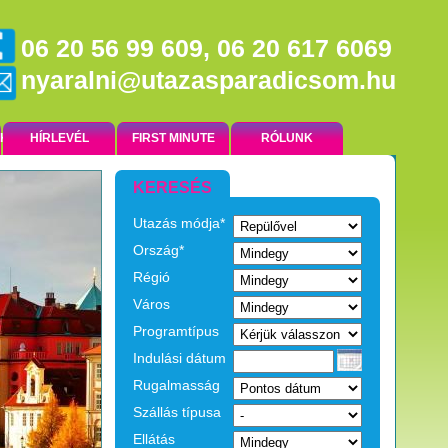
06 20 56 99 609, 06 20 617 6069
nyaralni@utazasparadicsom.hu
NK
HÍRLEVÉL
FIRST MINUTE
RÓLUNK
KERESÉS
Utazás módja*
EGZOTIKUS UTAK
Ország*
Régió
Város
Programtípus
Indulási dátum
Rugalmasság
Szállás típusa
Ellátás