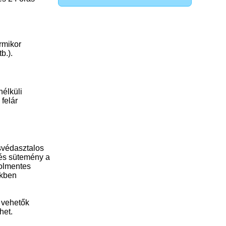
ármikor
b.).
nélküli
felár
 svédasztalos
 és sütemény a
holmentes
ekben
g vehetők
het.