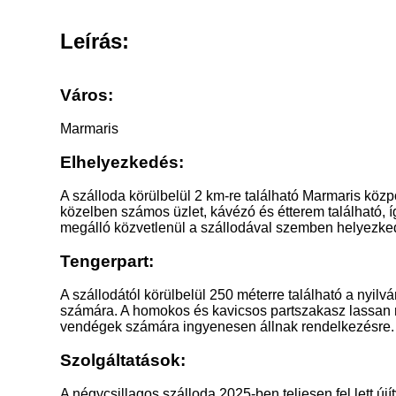
Leírás:
Város:
Marmaris
Elhelyezkedés:
A szálloda körülbelül 2 km-re található Marmaris közpon
közelben számos üzlet, kávézó és étterem található, 
megálló közvetlenül a szállodával szemben helyezkedi
Tengerpart:
A szállodától körülbelül 250 méterre található a nyilv
számára. A homokos és kavicsos partszakasz lassan 
vendégek számára ingyenesen állnak rendelkezésre.
Szolgáltatások:
A négycsillagos szálloda 2025-ben teljesen fel lett újít