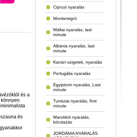
S
Ciprusi nyaralás
Montenegró
Máltai nyaralás, last
minute
Albánia nyaralás, last
minute
Kanári-szigetek, nyaralás
Portugália nyaralás
Egyiptomi nyaralás, Last
minute
ávézóktól és a
y könnyen
Tunéziai nyaralás, first
 minimalista
minute
, szauna és
Marokkói nyaralás,
körutazás
ugyanakkor
JORDÁNIA NYARALÁS