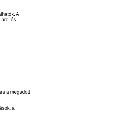
lhatók. A
 arc- és
kára a megadott
ások, a