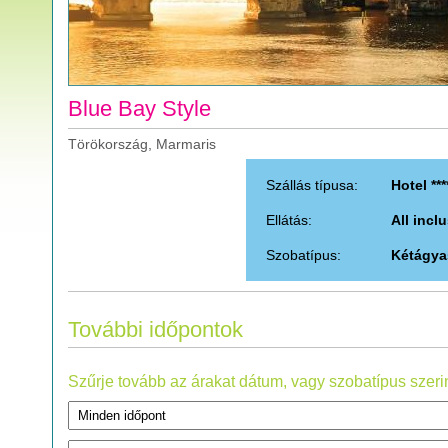
Blue Bay Style
Törökország, Marmaris
Szállás típusa:
Hotel ***
Ellátás:
All incl
Szobatípus:
Kétágya
További időpontok
Szűrje tovább az árakat dátum, vagy szobatípus szerin