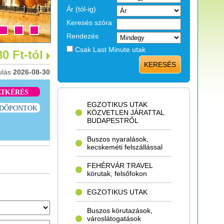
Ár (tól-ig)
Keresés szóra
Rendezés
Csak Last Minute utak
0 Ft-tól
KERESÉS
ulás
2026-08-30
ATKÉRÉS
EGZOTIKUS UTAK
IDŐPONTOK
KÖZVETLEN JÁRATTAL
BUDAPESTRŐL
Buszos nyaralások,
kecskeméti felszállással
FEHÉRVÁR TRAVEL
körutak, felsőfokon
EGZOTIKUS UTAK
Buszos körutazások,
városlátogatások