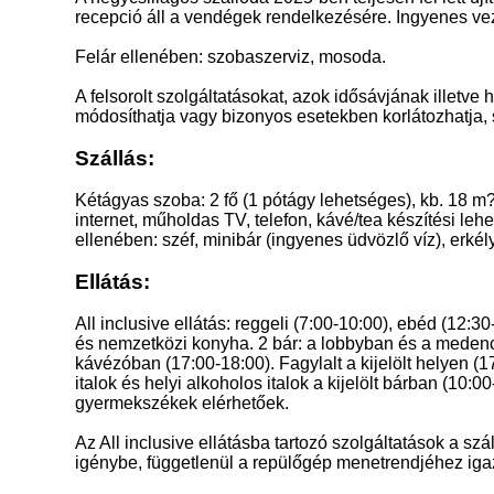
recepció áll a vendégek rendelkezésére. Ingyenes vezet
Felár ellenében: szobaszerviz, mosoda.
A felsorolt szolgáltatásokat, azok idősávjának illetve 
módosíthatja vagy bizonyos esetekben korlátozhatja, szü
Szállás:
Kétágyas szoba: 2 fő (1 pótágy lehetséges), kb. 18 m?
internet, műholdas TV, telefon, kávé/tea készítési leh
ellenében: széf, minibár (ingyenes üdvözlő víz), erkély
Ellátás:
All inclusive ellátás: reggeli (7:00-10:00), ebéd (12
és nemzetközi konyha. 2 bár: a lobbyban és a medence
kávézóban (17:00-18:00). Fagylalt a kijelölt helyen (
italok és helyi alkoholos italok a kijelölt bárban (10:0
gyermekszékek elérhetőek.
Az All inclusive ellátásba tartozó szolgáltatások a sz
igénybe, függetlenül a repülőgép menetrendjéhez igazít