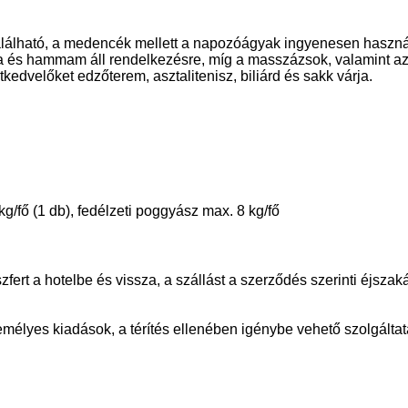
lálható, a medencék mellett a napozóágyak ingyenesen haszná
na és hammam áll rendelkezésre, míg a masszázsok, valamint az
kedvelőket edzőterem, asztalitenisz, biliárd és sakk várja.
/fő (1 db), fedélzeti poggyász max. 8 kg/fő
nszfert a hotelbe és vissza, a szállást a szerződés szerinti éjsza
zemélyes kiadások, a térítés ellenében igénybe vehető szolgáltat