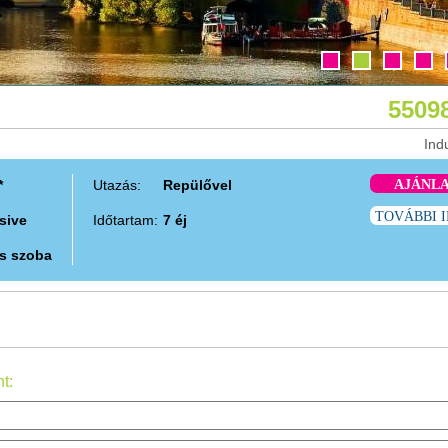
55098
Ind
*
Utazás:
Repülővel
AJÁNL
TOVÁBBI 
usive
Időtartam:
7 éj
s szoba
t: