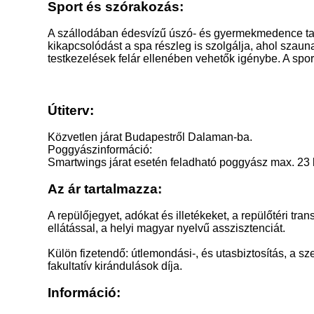
Sport és szórakozás:
A szállodában édesvízű úszó- és gyermekmedence ta
kikapcsolódást a spa részleg is szolgálja, ahol szau
testkezelések felár ellenében vehetők igénybe. A sport
Útiterv:
Közvetlen járat Budapestről Dalaman-ba.
Poggyászinformáció:
Smartwings járat esetén feladható poggyász max. 23 kg
Az ár tartalmazza:
A repülőjegyet, adókat és illetékeket, a repülőtéri tra
ellátással, a helyi magyar nyelvű asszisztenciát.
Külön fizetendő: útlemondási-, és utasbiztosítás, a s
fakultatív kirándulások díja.
Információ: