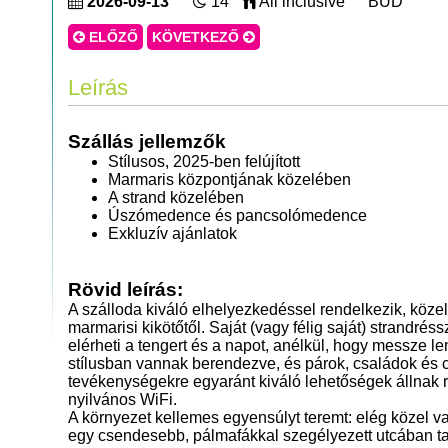
2026-09-13
14
All inclusive
BUD
ELŐZŐ
KÖVETKEZŐ
Leírás
Szállás jellemzők
Stílusos, 2025-ben felújított
Marmaris központjának közelében
A strand közelében
Úszómedence és pancsolómedence
Exkluzív ajánlatok
Rövid leírás:
A szálloda kiváló elhelyezkedéssel rendelkezik, közel
marmarisi kikötőtől. Saját (vagy félig saját) strandr
elérheti a tengert és a napot, anélkül, hogy messze le
stílusban vannak berendezve, és párok, családok és c
tevékenységekre egyaránt kiváló lehetőségek állnak 
nyilvános WiFi.
A környezet kellemes egyensúlyt teremt: elég közel 
egy csendesebb, pálmafákkal szegélyezett utcában ta