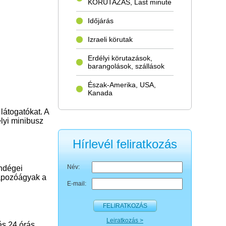
KÖRUTAZÁS, Last minute
Időjárás
Izraeli körutak
Erdélyi körutazások,
barangolások, szállások
Észak-Amerika, USA,
Kanada
 látogatókat. A
lyi minibusz
Hírlevél feliratkozás
Név:
endégei
napozóágyak a
E-mail:
FELIRATKOZÁS
Leiratkozás >
 és 24 órás