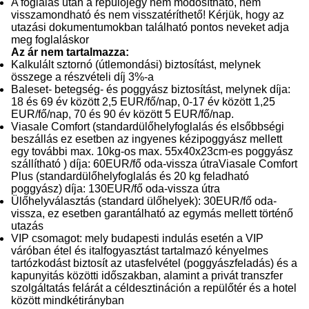
A foglalás után a repülőjegy nem módosítható, nem
visszamondható és nem visszatéríthető! Kérjük, hogy az
utazási dokumentumokban található pontos neveket adja
meg foglaláskor
Az ár nem tartalmazza:
Kalkulált sztornó (útlemondási) biztosítást, melynek
összege a részvételi díj 3%-a
Baleset- betegség- és poggyász biztosítást, melynek díja:
18 és 69 év között 2,5 EUR/fő/nap, 0-17 év között 1,25
EUR/fő/nap, 70 és 90 év között 5 EUR/fő/nap.
Viasale Comfort (standardülőhelyfoglalás és elsőbbségi
beszállás ez esetben az ingyenes kézipoggyász mellett
egy további max. 10kg-os max. 55x40x23cm-es poggyász
szállítható ) díja: 60EUR/fő oda-vissza útraViasale Comfort
Plus (standardülőhelyfoglalás és 20 kg feladható
poggyász) díja: 130EUR/fő oda-vissza útra
Ülőhelyválasztás (standard ülőhelyek): 30EUR/fő oda-
vissza, ez esetben garantálható az egymás mellett történő
utazás
VIP csomagot: mely budapesti indulás esetén a VIP
váróban étel és italfogyasztást tartalmazó kényelmes
tartózkodást biztosít az utasfelvétel (poggyászfeladás) és a
kapunyitás közötti időszakban, alamint a privát transzfer
szolgáltatás felárát a céldesztináción a repülőtér és a hotel
között mindkétirányban