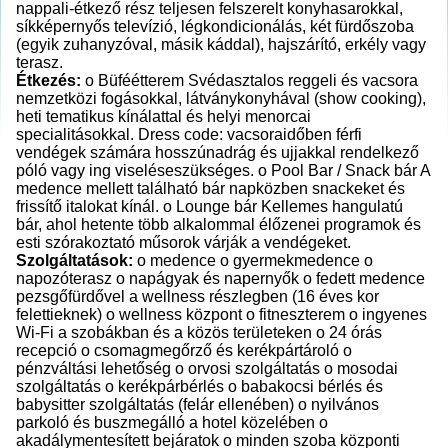
nappali-étkező rész teljesen felszerelt konyhasarokkal,
síkképernyős televízió, légkondicionálás, két fürdőszoba
(egyik zuhanyzóval, másik káddal), hajszárító, erkély vagy
terasz.
Étkezés:
o Büféétterem Svédasztalos reggeli és vacsora
nemzetközi fogásokkal, látványkonyhával (show cooking),
heti tematikus kínálattal és helyi menorcai
specialitásokkal. Dress code: vacsoraidőben férfi
vendégek számára hosszúnadrág és ujjakkal rendelkező
póló vagy ing viseléseszükséges. o Pool Bar / Snack bár A
medence mellett található bár napközben snackeket és
frissítő italokat kínál. o Lounge bár Kellemes hangulatú
bár, ahol hetente több alkalommal élőzenei programok és
esti szórakoztató műsorok várják a vendégeket.
Szolgáltatások:
o medence o gyermekmedence o
napozóterasz o napágyak és napernyők o fedett medence
pezsgőfürdővel a wellness részlegben (16 éves kor
felettieknek) o wellness központ o fitneszterem o ingyenes
Wi-Fi a szobákban és a közös területeken o 24 órás
recepció o csomagmegőrző és kerékpártároló o
pénzváltási lehetőség o orvosi szolgáltatás o mosodai
szolgáltatás o kerékpárbérlés o babakocsi bérlés és
babysitter szolgáltatás (felár ellenében) o nyilvános
parkoló és buszmegálló a hotel közelében o
akadálymentesített bejáratok o minden szoba központi