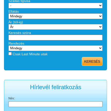
Szállás típusa
Ellátás
Ár (tól-ig)
Keresés szóra
Rendezés
Csak Last Minute utak
KERESÉS
Hírlevél feliratkozás
Név: