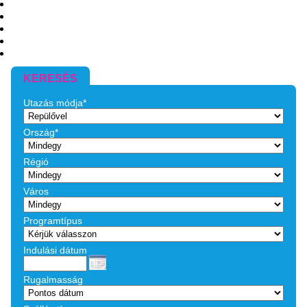
KERESÉS
Utazás módja*
Ország*
Régió
Város
Programtípus
Indulási dátum
Rugalmasság