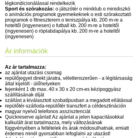
légkondicionálással rendelkezik
Sport és szórakozás:
o játszótér o miniklub o minidiszkó
o animációs programok gyermekeknek o esti szórakoztató
programok o fitneszterem o teniszpálya kb. 200 m-re a
hoteltől (ingyenesen) o futball kb. 200 m-re a hoteltől
(ingyenesen) o röplabdapálya kb. 200 m-re a hoteltől
(ingyenesen)
Ár információk
Az ár tartalmazza:
az ajánlat utazási csomag
repülőjegyet direkt járatra, véletlenszerűen - a légitársaság
által kijelölt - ülőhelyeken
fejenként 1 db max. 40 x 30 x 20 cm-es kézipoggyász
szállításának díját
szállást a kiválasztott szobatípusban a megadott ellátással
repülőtér-szálloda-repülőtér transzfert a céldesztináción
magyar nyelvű telefonos asszisztenciát
Quickreserve ajánlat! Az ajánlat a jelen kapacitásokkal
kalkulált árat tartalmazza, mely változásának
függvényében a feltételek és árak módosulhatnak, emiatt
érdemes minél gyorsabban lefoglalni az utazást!