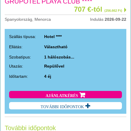
GRUPOTEL PLAYA CLUB ****
707 €-tól
(256.662 Ft)
Spanyolország, Menorca
Indulás
2026-09-22
Szállás típusa:
Hotel ****
Ellátás:
Választható
Szobatípus:
1 hálószobás...
Utazás:
Repülővel
Időtartam:
4 éj
AJÁNLATKÉRÉS
TOVÁBBI IDŐPONTOK
További időpontok