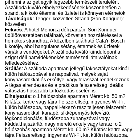
pihenni a sziget egyik legszebb természeti területén.
Aszálloda kiváló elhelyezkedésének köszönhetően a
strand, a kikötő éttermei és üzletei is könnyen elérhetők.
Távolságok:
Tenger: közvetlen Strand (Son Xoriguer):
közvetlen
Fekvés:
A hotel Menorca déli partján, Son Xoriguer
üdülőövezetében található, közvetlen hozzáféréssel a
homokos strandhoz. A közelben található Cala'n Bosch
kikötője, ahol hangulatos sétány, éttermek és üzletek
várják a vendégeket. A szálloda kiváló kiindulópont a
sziget déli partvidékénekés természeti látnivalóinak
felfedezéséhez.
Szállás:
A szálloda apartman jellegű lakosztályokat kínál
külön hálószobával és nappalival, melyek saját
konyhasarokkal és erkéllyel vagy terasszal rendelkeznek.
A tágas elrendezés és a praktikus felszereltség ideális
választás hosszabb tartózkodás esetén is.
Elhelyezés:
o 1 hálószobás apartman Méret: kb. 50 m?
Kilátás: kertre vagy tájra Felszereltség: ingyenes Wi-Fi,
külön hálószoba, nappali-étkező rész teljesen felszerelt
konyhasarokkal, kanapé, síkképernyős televízió,
légkondicionálás, fürdőszoba zuhanyzóval vagy
káddal,hajszárító, nagy méretű erkély vagy terasz. o 2
hálószobás apartman Méret: kb. 60 m? Kilátás: kertre vagy
tájra Felszereltség: ingyenes Wi-Fi, két külön hálószoba,