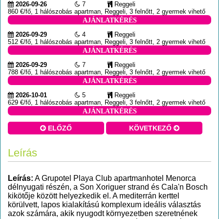
2026-09-26
7
Reggeli
860 €/fő, 1 hálószobás apartman, Reggeli, 3 felnőtt, 2 gyermek vihető
AJÁNLATKÉRÉS
2026-09-29
4
Reggeli
512 €/fő, 1 hálószobás apartman, Reggeli, 3 felnőtt, 2 gyermek vihető
AJÁNLATKÉRÉS
2026-09-29
7
Reggeli
788 €/fő, 1 hálószobás apartman, Reggeli, 3 felnőtt, 2 gyermek vihető
AJÁNLATKÉRÉS
2026-10-01
5
Reggeli
629 €/fő, 1 hálószobás apartman, Reggeli, 3 felnőtt, 2 gyermek vihető
AJÁNLATKÉRÉS
ELŐZŐ
KÖVETKEZŐ
Leírás
Leírás:
A Grupotel Playa Club apartmanhotel Menorca
délnyugati részén, a Son Xoriguer strand és Cala'n Bosch
kikötője között helyezkedik el. A mediterrán kerttel
körülvett, lapos kialakítású komplexum ideális választás
azok számára, akik nyugodt környezetben szeretnének