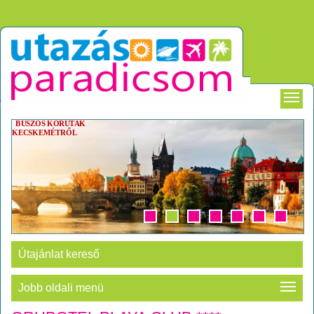
BUSZOS KÖRUTAK
KECSKEMÉTRŐL
Útajánlat kereső
Jobb oldali menü