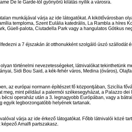
ame De le Garde-tól gyönyörű kilátás nyílik a városra.
talan munkájával várja az ide látogatókat. A kikötővárosban ol
amília temploma, Szent Eulália katedrális, La Rambla a híres 
ark, Güell-palota, Ciutadella Park vagy a hangulatos Gótikus ne
felfedezni a 7 éjszakán át otthonukként szolgáló úszó szállodát 
olyan történelmi nevezetességeket, látnivalókat tekinthetünk me
i, Sidi Bou Said, a kék-fehér város, Medina (óváros), Olajfa
en, az európai normann építészet fő központjában, Szicília főv
at meg, mint például a palermói székesegyházat, a Palazzo dei
s a bécsi operaház után a 3. legnagyobb Európában, vagy a bátr
ág egyik legborzongatóbb helyének tartanak.
alóval várja az ide érkező látogatókat. Főbb látnivalói közé tar
t képező Amalfi partszakasz.