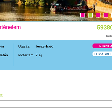
örténelem
59380
Ind
bin
Utazás:
busz+hajó
AJÁNL
TOVÁBBI 
llátás
Időtartam:
7 éj
t: