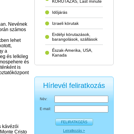
KÖRUTAZÁS, Last minute
Időjárás
Izraeli körutak
ában. Nevének
során számos
Erdélyi körutazások,
barangolások, szállások
kben lehet
otott,
Észak-Amerika, USA,
gy a
Kanada
eg és lelkileg
Atmospehere és
ténként is
oztatóközpont
Hírlevél feliratkozás
Név:
E-mail:
FELIRATKOZÁS
s kávézói
Leiratkozás >
 Monte Cristo