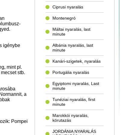
Ciprusi nyaralás
yan
Montenegró
Kolumbusz-
gyed.
Máltai nyaralás, last
minute
és igénybe
Albánia nyaralás, last
minute
Kanári-szigetek, nyaralás
g, mint pl.
 mecset stb.
Portugália nyaralás
Egyiptomi nyaralás, Last
minute
árosába
 Normannit, a
abbak
Tunéziai nyaralás, first
minute
Marokkói nyaralás,
körutazás
tozik: Pompei
JORDÁNIA NYARALÁS