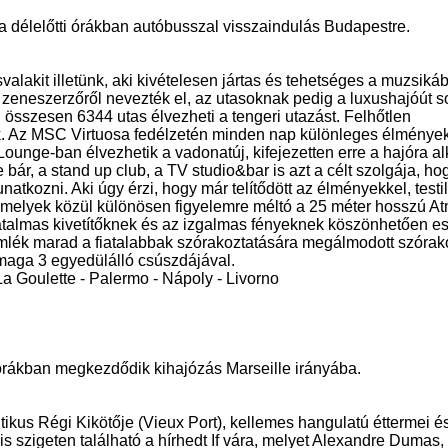
a délelőtti órákban autóbusszal visszaindulás Budapestre.
svalakit illetünk, aki kivételesen jártas és tehetséges a muzsik
y zeneszerzőről nevezték el, az utasoknak pedig a luxushajóút 
összesen 6344 utas élvezheti a tengeri utazást. Felhőtlen
k. Az MSC Virtuosa fedélzetén minden nap különleges élménye
ounge-ban élvezhetik a vadonatúj, kifejezetten erre a hajóra alk
bár, a stand up club, a TV studio&bar is azt a célt szolgája, ho
atkozni. Aki úgy érzi, hogy már telítődött az élményekkel, testil
n, melyek közül különösen figyelemre méltó a 25 méter hosszú 
talmas kivetítőknek és az izgalmas fényeknek köszönhetően es
emlék marad a fiatalabbak szórakoztatására megálmodott szórak
 maga 3 egyedülálló csúszdájával.
La Goulette - Palermo - Nápoly - Livorno
órákban megkezdődik kihajózás Marseille irányába.
us Régi Kikötője (Vieux Port), kellemes hangulatú éttermei é
is szigeten található a hírhedt If vára, melyet Alexandre Dumas,