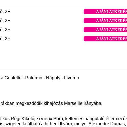
ő, 2F
AJÁNLATKÉRÉ
ő, 2F
AJÁNLATKÉRÉ
ő, 2F
AJÁNLATKÉRÉ
ő, 2F
AJÁNLATKÉRÉ
La Goulette - Palermo - Nápoly - Livorno
órákban megkezdődik kihajózás Marseille irányába.
us Régi Kikötője (Vieux Port), kellemes hangulatú éttermei é
is szigeten található a hírhedt If vára, melyet Alexandre Dumas,