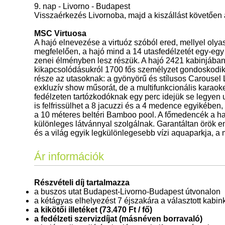
9. nap - Livorno - Budapest
Visszaérkezés Livornoba, majd a kiszállást követően 
MSC Virtuosa
A hajó elnevezése a virtuóz szóból ered, mellyel olya
megfelelően, a hajó mind a 14 utasfedélzetét egy-eg
zenei élményben lesz részük. A hajó 2421 kabinjában 
kikapcsolódásukról 1700 fős személyzet gondoskodi
része az utasoknak: a gyönyörű és stílusos Carousel L
exkluzív show műsorát, de a multifunkcionális karaoke 
fedélzeten tartózkodóknak egy perc idejük se legyen un
is felfrissülhet a 8 jacuzzi és a 4 medence egyikébe
a 10 méteres beltéri Bamboo pool. A főmedencék a ha
különleges látvánnyal szolgálnak. Garantáltan örök 
és a világ egyik legkülönlegesebb vízi aquaparkja, a
Ár információk
Részvételi díj tartalmazza
a buszos utat Budapest-Livorno-Budapest útvonalon
a kétágyas elhelyezést 7 éjszakára a választott kabi
a kikötői illetéket (73.470 Ft / fő)
a fedélzeti szervizdíjat (másnéven borravaló)