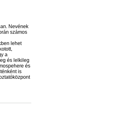
ában. Nevének
során számos
kben lehet
otott,
gy a
eg és lelkileg
Atmospehere és
ténként is
oztatóközpont