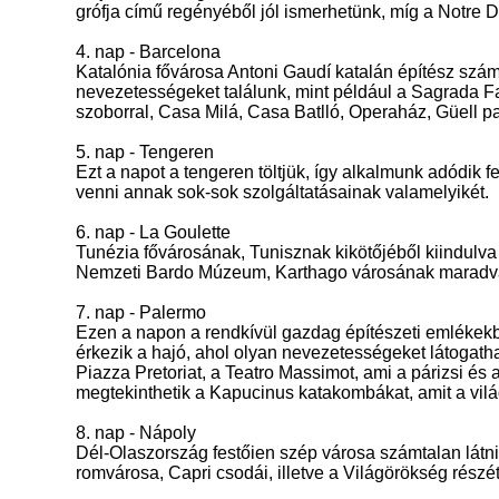
grófja című regényéből jól ismerhetünk, míg a Notre D
4. nap - Barcelona
Katalónia fővárosa Antoni Gaudí katalán építész szám
nevezetességeket találunk, mint például a Sagrada F
szoborral, Casa Milá, Casa Batlló, Operaház, Güell p
5. nap - Tengeren
Ezt a napot a tengeren töltjük, így alkalmunk adódik 
venni annak sok-sok szolgáltatásainak valamelyikét.
6. nap - La Goulette
Tunézia fővárosának, Tunisznak kikötőjéből kiindulva 
Nemzeti Bardo Múzeum, Karthago városának maradványa
7. nap - Palermo
Ezen a napon a rendkívül gazdag építészeti emlékekb
érkezik a hajó, ahol olyan nevezetességeket látogath
Piazza Pretoriat, a Teatro Massimot, ami a párizsi é
megtekinthetik a Kapucinus katakombákat, amit a vil
8. nap - Nápoly
Dél-Olaszország festőien szép városa számtalan látniv
romvárosa, Capri csodái, illetve a Világörökség részé