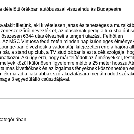
a délelőtti órákban autóbusszal visszaindulás Budapestre.
svalakit illetünk, aki kivételesen jártas és tehetséges a muzsik
y zeneszerzőről nevezték el, az utasoknak pedig a luxushajóút 
összesen 6344 utas élvezheti a tengeri utazást. Felhőtlen
k. Az MSC Virtuosa fedélzetén minden nap különleges élménye
ounge-ban élvezhetik a vadonatúj, kifejezetten erre a hajóra alk
bár, a stand up club, a TV studio&bar is azt a célt szolgája, ho
atkozni. Aki úgy érzi, hogy már telítődött az élményekkel, testil
n, melyek közül különösen figyelemre méltó a 25 méter hosszú 
talmas kivetítőknek és az izgalmas fényeknek köszönhetően es
emlék marad a fiatalabbak szórakoztatására megálmodott szórak
 maga 3 egyedülálló csúszdájával.
nkategóriában