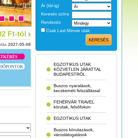
Ár (tól-ig)
Keresés szóra
Rendezés
Csak Last Minute utak
2 Ft-tól
KERESÉS
ulás
2027-05-08
ATKÉRÉS
EGZOTIKUS UTAK
IDŐPONTOK
KÖZVETLEN JÁRATTAL
BUDAPESTRŐL
Buszos nyaralások,
kecskeméti felszállással
FEHÉRVÁR TRAVEL
körutak, felsőfokon
EGZOTIKUS UTAK
Buszos körutazások,
városlátogatások