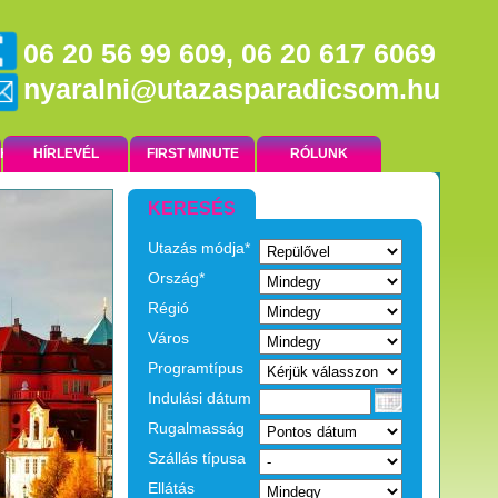
06 20 56 99 609, 06 20 617 6069
nyaralni@utazasparadicsom.hu
NK
HÍRLEVÉL
FIRST MINUTE
RÓLUNK
KERESÉS
Utazás módja*
EGZOTIKUS UTAK
Ország*
Régió
Város
Programtípus
Indulási dátum
Rugalmasság
Szállás típusa
Ellátás