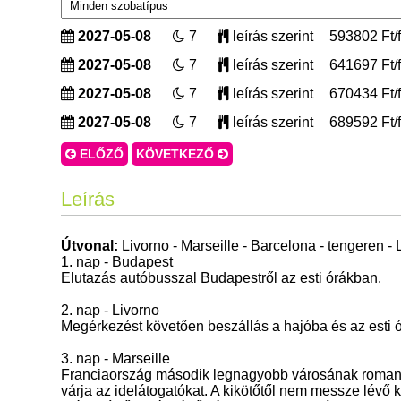
2027-05-08
7
leírás szerint
593802 Ft/f
2027-05-08
7
leírás szerint
641697 Ft/f
2027-05-08
7
leírás szerint
670434 Ft/f
2027-05-08
7
leírás szerint
689592 Ft/f
ELŐZŐ
KÖVETKEZŐ
Leírás
Útvonal:
Livorno - Marseille - Barcelona - tengeren - 
1. nap - Budapest
Elutazás autóbusszal Budapestről az esti órákban.
2. nap - Livorno
Megérkezést követően beszállás a hajóba és az esti 
3. nap - Marseille
Franciaország második legnagyobb városának romantik
várja az idelátogatókat. A kikötőtől nem messze lévő k