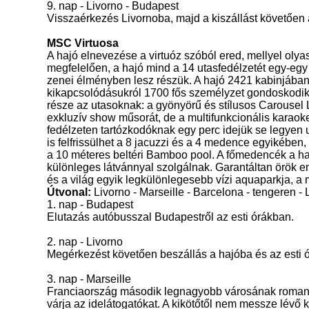
9. nap - Livorno - Budapest
Visszaérkezés Livornoba, majd a kiszállást követően 
MSC Virtuosa
A hajó elnevezése a virtuóz szóból ered, mellyel olya
megfelelően, a hajó mind a 14 utasfedélzetét egy-eg
zenei élményben lesz részük. A hajó 2421 kabinjában 
kikapcsolódásukról 1700 fős személyzet gondoskodi
része az utasoknak: a gyönyörű és stílusos Carousel L
exkluzív show műsorát, de a multifunkcionális karaoke 
fedélzeten tartózkodóknak egy perc idejük se legyen un
is felfrissülhet a 8 jacuzzi és a 4 medence egyikébe
a 10 méteres beltéri Bamboo pool. A főmedencék a ha
különleges látvánnyal szolgálnak. Garantáltan örök 
és a világ egyik legkülönlegesebb vízi aquaparkja, a
Útvonal:
Livorno - Marseille - Barcelona - tengeren - 
1. nap - Budapest
Elutazás autóbusszal Budapestről az esti órákban.
2. nap - Livorno
Megérkezést követően beszállás a hajóba és az esti 
3. nap - Marseille
Franciaország második legnagyobb városának romantik
várja az idelátogatókat. A kikötőtől nem messze lévő k