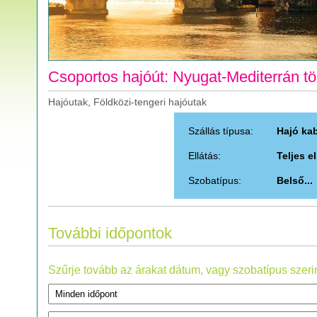
Csoportos hajóút: Nyugat-Mediterrán t
Hajóutak, Földközi-tengeri hajóutak
Szállás típusa:
Hajó ka
Ellátás:
Teljes e
Szobatípus:
Belső...
További időpontok
Szűrje tovább az árakat dátum, vagy szobatípus szerin