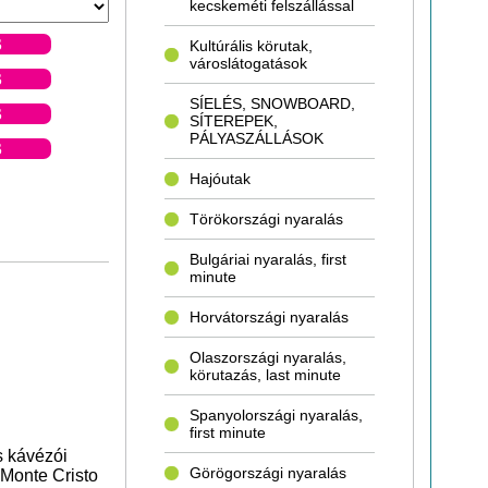
kecskeméti felszállással
S
Kultúrális körutak,
városlátogatások
S
SÍELÉS, SNOWBOARD,
S
SÍTEREPEK,
PÁLYASZÁLLÁSOK
S
Hajóutak
Törökországi nyaralás
Bulgáriai nyaralás, first
minute
Horvátországi nyaralás
Olaszországi nyaralás,
körutazás, last minute
Spanyolországi nyaralás,
first minute
s kávézói
Görögországi nyaralás
 Monte Cristo