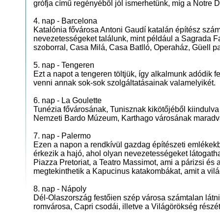
grófja című regényéből jól ismerhetünk, míg a Notre D
4. nap - Barcelona
Katalónia fővárosa Antoni Gaudí katalán építész szám
nevezetességeket találunk, mint például a Sagrada F
szoborral, Casa Milá, Casa Batlló, Operaház, Güell p
5. nap - Tengeren
Ezt a napot a tengeren töltjük, így alkalmunk adódik 
venni annak sok-sok szolgáltatásainak valamelyikét.
6. nap - La Goulette
Tunézia fővárosának, Tunisznak kikötőjéből kiindulva 
Nemzeti Bardo Múzeum, Karthago városának maradványa
7. nap - Palermo
Ezen a napon a rendkívül gazdag építészeti emlékekb
érkezik a hajó, ahol olyan nevezetességeket látogath
Piazza Pretoriat, a Teatro Massimot, ami a párizsi é
megtekinthetik a Kapucinus katakombákat, amit a vil
8. nap - Nápoly
Dél-Olaszország festőien szép városa számtalan látniv
romvárosa, Capri csodái, illetve a Világörökség részé