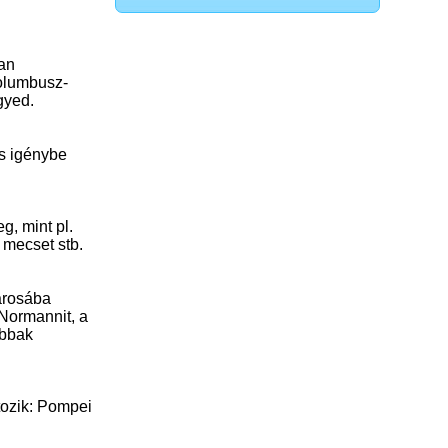
yan
Kolumbusz-
gyed.
és igénybe
g, mint pl.
 mecset stb.
árosába
 Normannit, a
abbak
tozik: Pompei