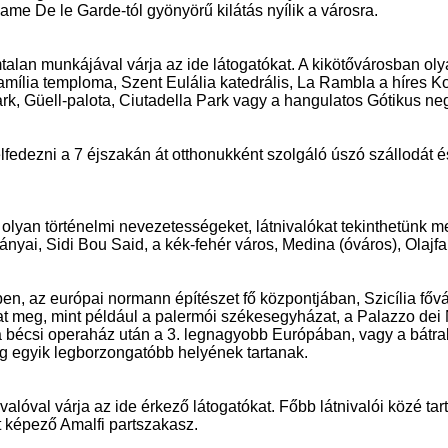
ame De le Garde-tól gyönyörű kilátás nyílik a városra.
talan munkájával várja az ide látogatókat. A kikötővárosban ol
amília temploma, Szent Eulália katedrális, La Rambla a híres 
ark, Güell-palota, Ciutadella Park vagy a hangulatos Gótikus ne
felfedezni a 7 éjszakán át otthonukként szolgáló úszó szállodát 
olyan történelmi nevezetességeket, látnivalókat tekinthetünk me
i, Sidi Bou Said, a kék-fehér város, Medina (óváros), Olajfa
en, az európai normann építészet fő központjában, Szicília főv
at meg, mint például a palermói székesegyházat, a Palazzo dei
s a bécsi operaház után a 3. legnagyobb Európában, vagy a bátr
ág egyik legborzongatóbb helyének tartanak.
alóval várja az ide érkező látogatókat. Főbb látnivalói közé tar
t képező Amalfi partszakasz.