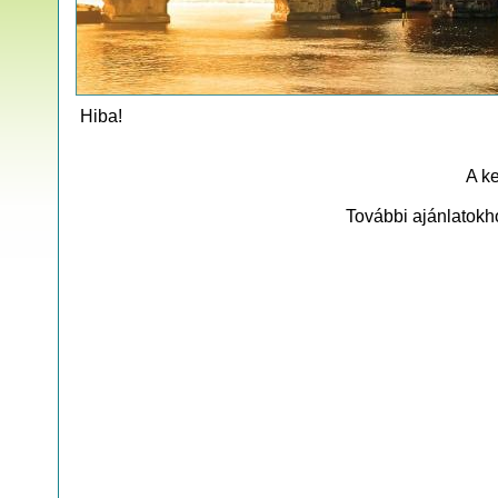
Hiba!
A ke
További ajánlatokh