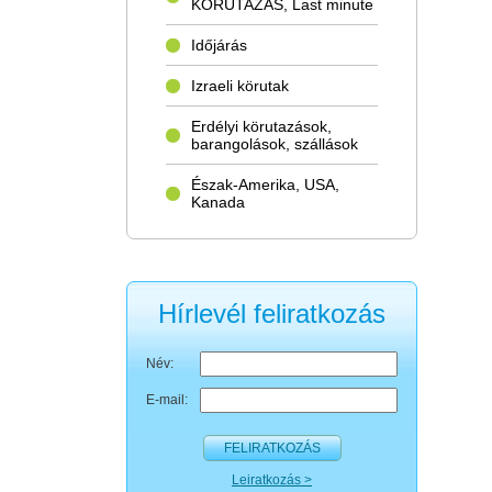
KÖRUTAZÁS, Last minute
Időjárás
Izraeli körutak
Erdélyi körutazások,
barangolások, szállások
Észak-Amerika, USA,
Kanada
Hírlevél feliratkozás
Név:
E-mail:
FELIRATKOZÁS
Leiratkozás >