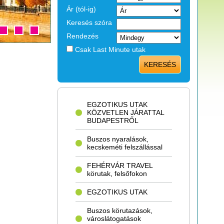
Ár (tól-ig)
Keresés szóra
Rendezés
Csak Last Minute utak
KERESÉS
EGZOTIKUS UTAK
KÖZVETLEN JÁRATTAL
BUDAPESTRŐL
Buszos nyaralások,
kecskeméti felszállással
FEHÉRVÁR TRAVEL
körutak, felsőfokon
EGZOTIKUS UTAK
Buszos körutazások,
városlátogatások