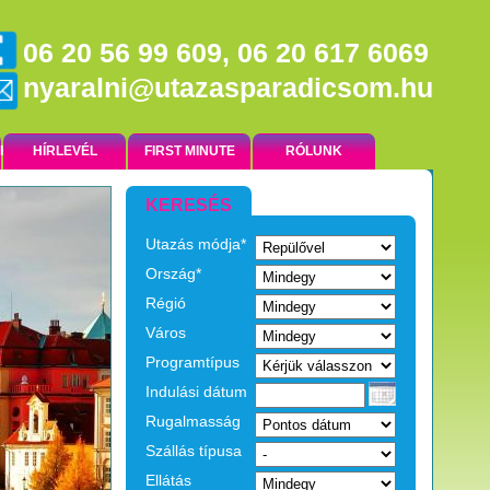
06 20 56 99 609, 06 20 617 6069
nyaralni@utazasparadicsom.hu
NK
HÍRLEVÉL
FIRST MINUTE
RÓLUNK
KERESÉS
Utazás módja*
EGZOTIKUS UTAK
Ország*
Régió
Város
Programtípus
Indulási dátum
Rugalmasság
Szállás típusa
Ellátás