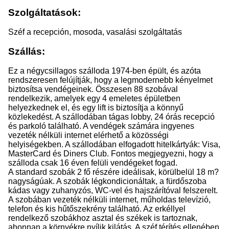
Szolgáltatások:
Széf a recepción, mosoda, vasalási szolgáltatás
Szállás:
Ez a négycsillagos szálloda 1974-ben épült, és azóta
rendszeresen felújítják, hogy a legmodernebb kényelmet
biztosítsa vendégeinek. Összesen 88 szobával
rendelkezik, amelyek egy 4 emeletes épületben
helyezkednek el, és egy lift is biztosítja a könnyű
közlekedést. A szállodában tágas lobby, 24 órás recepció
és parkoló található. A vendégek számára ingyenes
vezeték nélküli internet elérhető a közösségi
helyiségekben. A szállodában elfogadott hitelkártyák: Visa,
MasterCard és Diners Club. Fontos megjegyezni, hogy a
szálloda csak 16 éven felüli vendégeket fogad.
A standard szobák 2 fő részére ideálisak, körülbelül 18 m?
nagyságúak. A szobák légkondicionáltak, a fürdőszoba
kádas vagy zuhanyzós, WC-vel és hajszárítóval felszerelt.
A szobában vezeték nélküli internet, műholdas televízió,
telefon és kis hűtőszekrény található. Az erkéllyel
rendelkező szobákhoz asztal és székek is tartoznak,
ahonnan a környékre nyílik kilátás. A széf térítés ellenében