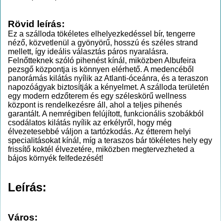
Rövid leírás:
Ez a szálloda tökéletes elhelyezkedéssel bír, tengerre
néző, közvetlenül a gyönyörű, hosszú és széles strand
mellett, így ideális választás páros nyaralásra.
Felnőtteknek szóló pihenést kínál, miközben Albufeira
pezsgő központja is könnyen elérhető. A medencéből
panorámás kilátás nyílik az Atlanti-óceánra, és a teraszon
napozóágyak biztosítják a kényelmet. A szálloda területén
egy modern edzőterem és egy széleskörű wellness
központ is rendelkezésre áll, ahol a teljes pihenés
garantált. A nemrégiben felújított, funkcionális szobákból
csodálatos kilátás nyílik az erkélyről, hogy még
élvezetesebbé váljon a tartózkodás. Az étterem helyi
specialitásokat kínál, míg a teraszos bár tökéletes hely egy
frissítő koktél élvezetére, miközben megtervezheted a
bájos környék felfedezését!
Leírás:
Város: