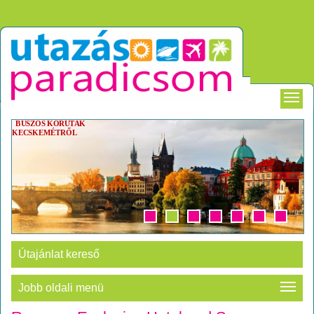
BUSZOS KÖRUTAK
KECSKEMÉTRŐL
Útajánlat kereső
Jobb oldali menü