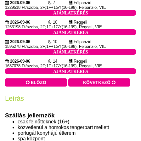
2026-09-06
7
Félpanzió
1229518 Ft/szoba, 2F;1F+1GY(16-199), Félpanzió, VIE
AJÁNLATKÉRÉS
2026-09-06
10
Reggeli
1263198 Ft/szoba, 2F;1F+1GY(16-199), Reggeli, VIE
AJÁNLATKÉRÉS
2026-09-06
10
Félpanzió
1595278 Ft/szoba, 2F;1F+1GY(16-199), Félpanzió, VIE
AJÁNLATKÉRÉS
2026-09-06
14
Reggeli
1637078 Ft/szoba, 2F;1F+1GY(16-199), Reggeli, VIE
AJÁNLATKÉRÉS
ELŐZŐ
KÖVETKEZŐ
Leírás
Szállás jellemzők
csak felnőtteknek (16+)
közvetlenül a homokos tengerpart mellett
portugál konyhájú étterem
spa központ