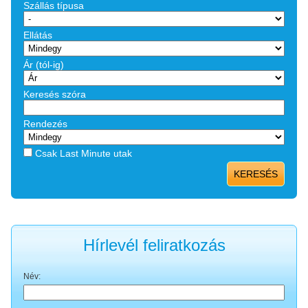
Szállás típusa
Ellátás
Ár (tól-ig)
Keresés szóra
Rendezés
Csak Last Minute utak
KERESÉS
Hírlevél feliratkozás
Név: