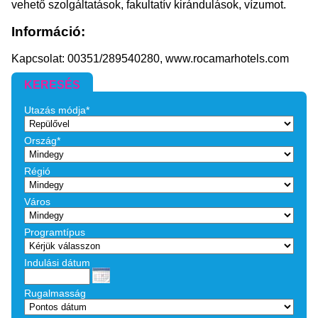
vehető szolgáltatások, fakultatív kirándulások, vízumot.
Információ:
Kapcsolat: 00351/289540280, www.rocamarhotels.com
KERESÉS
Utazás módja*
Ország*
Régió
Város
Programtípus
Indulási dátum
Rugalmasság