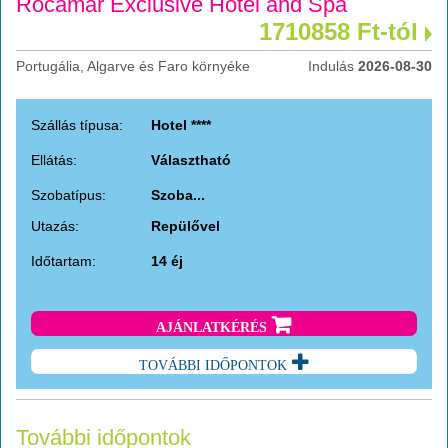
Rocamar Exclusive Hotel and Spa
1710858 Ft-tól
Portugália, Algarve és Faro környéke
Indulás
2026-08-30
Szállás típusa:
Hotel ****
Ellátás:
Választható
Szobatípus:
Szoba...
Utazás:
Repülővel
Időtartam:
14 éj
AJÁNLATKÉRÉS
TOVÁBBI IDŐPONTOK
További időpontok