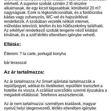
elérhető. A superior szobák szintén 2 fő részére
alkalmasak, de egy kicsit tágasabbak, körülbelül 20 m?
nagyságúak. Ezek is légkondicionáltak, és a fürdőszoba
kádas vagy zuhanyzós, WC-vel és hajszárítóval
rendelkezik. A szobában vezeték nélküli internet,
műholdas televízió, telefon és kis hűtőszekrény található.
Az erkéllyel rendelkező szobák tengerre néző kilátást
kínálnak, és a széf térítés ellenében igénybe vehető.
Ellátás:
Étterem: ? la carte, portugál konyha
bár terasszal
Az ár tartalmazza:
Az ár tartalmazza: Az Smart ajánlatai tartalmazzák a
repülőjegyet, adókat és illetékeket, repülőtéri transzfert a
hotelbe és vissza. A szállást szerződés szerinti éjszakára a
megadott ellátással. Telefonos asszisztenciát.
Az ár nem tartalmazza: személyes kiadások, magyar
nyelvű helyi idegenvezető, térítés ellenében igénybe