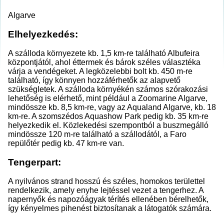
Algarve
Elhelyezkedés:
A szálloda környezete kb. 1,5 km-re található Albufeira
központjától, ahol éttermek és bárok széles választéka
várja a vendégeket. A legközelebbi bolt kb. 450 m-re
található, így könnyen hozzáférhetők az alapvető
szükségletek. A szálloda környékén számos szórakozási
lehetőség is elérhető, mint például a Zoomarine Algarve,
mindössze kb. 8,5 km-re, vagy az Aqualand Algarve, kb. 18
km-re. A szomszédos Aquashow Park pedig kb. 35 km-re
helyezkedik el. Közlekedési szempontból a buszmegálló
mindössze 120 m-re található a szállodától, a Faro
repülőtér pedig kb. 47 km-re van.
Tengerpart:
A nyilvános strand hosszú és széles, homokos területtel
rendelkezik, amely enyhe lejtéssel vezet a tengerhez. A
napernyők és napozóágyak térítés ellenében bérelhetők,
így kényelmes pihenést biztosítanak a látogatók számára.