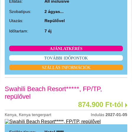
Ellátás:
All inclusive
Szobatípus:
2 ágyas...
Utazás:
Repülővel
Időtartam:
7 éj
AJÁNLATKÉRÉS
TOVÁBBI IDŐPONTOK
SZÁLLÁS INFORMÁCIÓK
Swahili Beach Resort*****, FP/TP,
repülővel
874.900 Ft-tól
Kenya, Kenya tengerpart
Indulás
2027-01-05
Szállás típusa:
Hotel *****