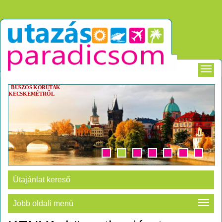
EGZOTIKUS UTAK
Útajánlat kereső
Jobb oldali menü