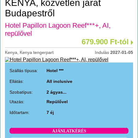
KENYA, közvetlen járat
Budapestről
Hotel Papillon Lagoon Reef***+, AI,
repülővel
679.900 Ft-tól
Kenya, Kenya tengerpart
Indulás
2027-01-05
Szállás típusa:
Hotel ***
Ellátás:
All inclusive
Szobatípus:
2 ágyas...
Utazás:
Repülővel
Időtartam:
7 éj
AJÁNLATKÉRÉS