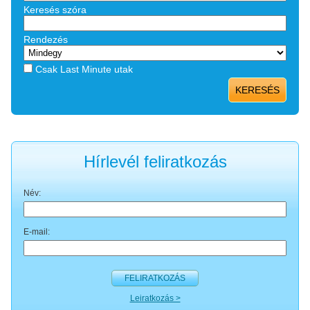
Keresés szóra
Rendezés
Csak Last Minute utak
KERESÉS
Hírlevél feliratkozás
Név:
E-mail:
FELIRATKOZÁS
Leiratkozás >