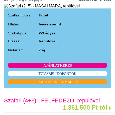
Kenya, Kenya tengerpart
Indulás
2027-01-05
Szállás típusa:
Hotel
Ellátás:
leírás szerint
Szobatípus:
2-3 ágyas...
Utazás:
Repülővel
Időtartam:
7 éj
AJÁNLATKÉRÉS
TOVÁBBI IDŐPONTOK
SZÁLLÁS INFORMÁCIÓK
Szafari (4+3) - FELFEDEZŐ, repülővel
1.361.500 Ft-tól