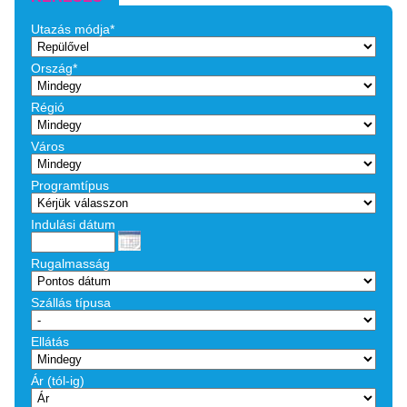
Utazás módja*
Ország*
Régió
Város
Programtípus
Indulási dátum
Rugalmasság
Szállás típusa
Ellátás
Ár (tól-ig)