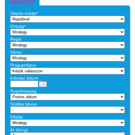
KERESÉS
Utazás módja*
Ország*
Régió
Város
Programtípus
Indulási dátum
Rugalmasság
Szállás típusa
Ellátás
Ár (tól-ig)