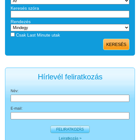
Keresés szóra
Rendezés
Csak Last Minute utak
KERESÉS
Hírlevél feliratkozás
Név:
E-mail:
FELIRATKOZÁS
Leiratkozás >