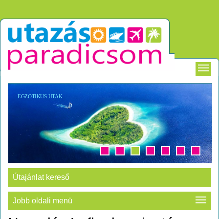
EGZOTIKUS UTAK
Útajánlat kereső
Jobb oldali menü