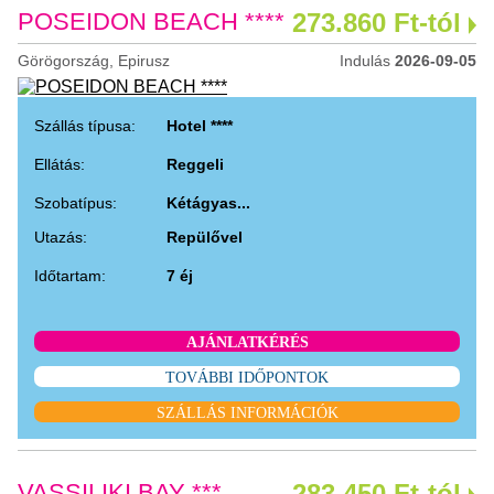
POSEIDON BEACH ****
273.860 Ft-tól
Görögország, Epirusz
Indulás
2026-09-05
Szállás típusa:
Hotel ****
Ellátás:
Reggeli
Szobatípus:
Kétágyas...
Utazás:
Repülővel
Időtartam:
7 éj
AJÁNLATKÉRÉS
TOVÁBBI IDŐPONTOK
SZÁLLÁS INFORMÁCIÓK
VASSILIKI BAY ***
283.450 Ft-tól