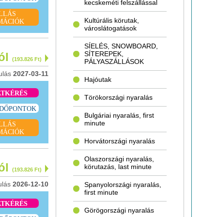
kecskeméti felszállással
LLÁS
Kultúrális körutak,
MÁCIÓK
városlátogatások
SÍELÉS, SNOWBOARD,
SÍTEREPEK,
tól
(193.826 Ft)
PÁLYASZÁLLÁSOK
ulás
2027-03-11
Hajóutak
ATKÉRÉS
Törökországi nyaralás
IDŐPONTOK
Bulgáriai nyaralás, first
minute
LLÁS
MÁCIÓK
Horvátországi nyaralás
Olaszországi nyaralás,
tól
körutazás, last minute
(193.826 Ft)
ulás
2026-12-10
Spanyolországi nyaralás,
first minute
ATKÉRÉS
Görögországi nyaralás