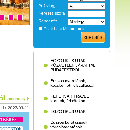
Ár (tól-ig)
Keresés szóra
Rendezés
Csak Last Minute utak
KERESÉS
EGZOTIKUS UTAK
KÖZVETLEN JÁRATTAL
BUDAPESTRŐL
Buszos nyaralások,
kecskeméti felszállással
FEHÉRVÁR TRAVEL
tól
(188.696 Ft)
körutak, felsőfokon
ulás
2027-03-11
EGZOTIKUS UTAK
ATKÉRÉS
Buszos körutazások,
városlátogatások
IDŐPONTOK