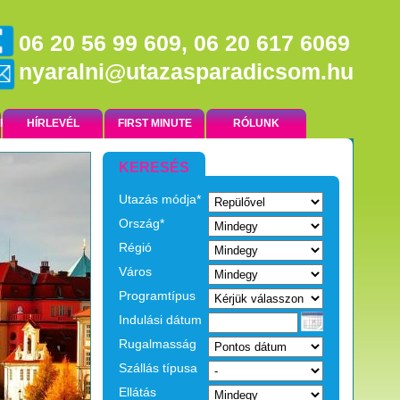
06 20 56 99 609, 06 20 617 6069
nyaralni@utazasparadicsom.hu
NK
HÍRLEVÉL
FIRST MINUTE
RÓLUNK
KERESÉS
Utazás módja*
EGZOTIKUS UTAK
Ország*
Régió
Város
Programtípus
Indulási dátum
Rugalmasság
Szállás típusa
Ellátás