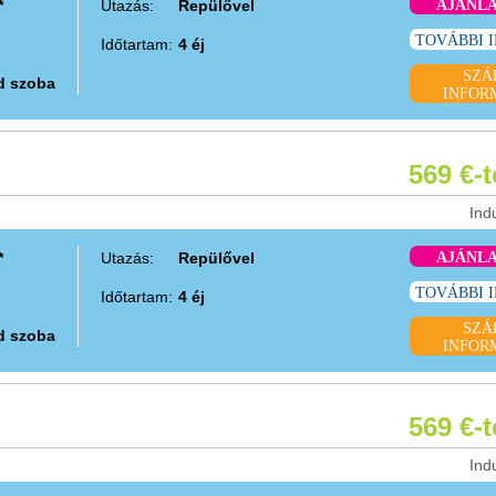
*
Utazás:
Repülővel
AJÁNL
TOVÁBBI 
Időtartam:
4 éj
SZÁ
d szoba
INFOR
569 €-
Ind
*
Utazás:
Repülővel
AJÁNL
TOVÁBBI 
Időtartam:
4 éj
SZÁ
d szoba
INFOR
569 €-
Ind