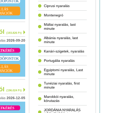
IDŐPONTOK
Ciprusi nyaralás
LLÁS
MÁCIÓK
Montenegró
Máltai nyaralás, last
minute
tól
(193.826 Ft)
Albánia nyaralás, last
ulás
2026-09-20
minute
ATKÉRÉS
Kanári-szigetek, nyaralás
IDŐPONTOK
Portugália nyaralás
LLÁS
Egyiptomi nyaralás, Last
MÁCIÓK
minute
Tunéziai nyaralás, first
minute
tól
(196.024 Ft)
Marokkói nyaralás,
ulás
2026-12-05
körutazás
ATKÉRÉS
JORDÁNIA NYARALÁS