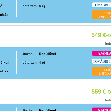
TOVÁBBI 
ió
Időtartam:
4 éj
SZÁ
obás...
INFOR
549 €-
Ind
Utazás:
Repülővel
AJÁNL
TOVÁBBI 
nélkül
Időtartam:
4 éj
SZÁ
obás...
INFOR
559 €-
Ind
Utazás:
Repülővel
AJÁNL