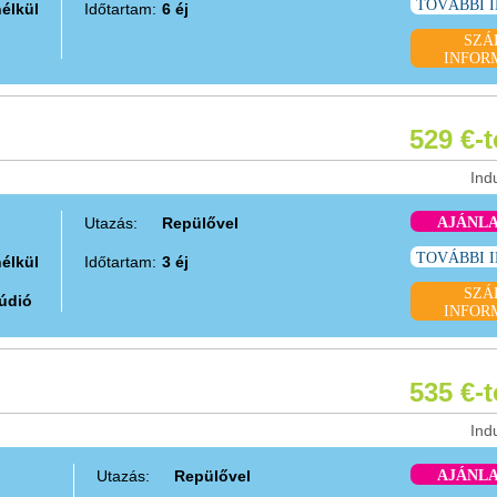
TOVÁBBI 
nélkül
Időtartam:
6 éj
SZÁ
INFOR
529 €-
Ind
Utazás:
Repülővel
AJÁNL
TOVÁBBI 
nélkül
Időtartam:
3 éj
SZÁ
túdió
INFOR
535 €-
Ind
Utazás:
Repülővel
AJÁNL