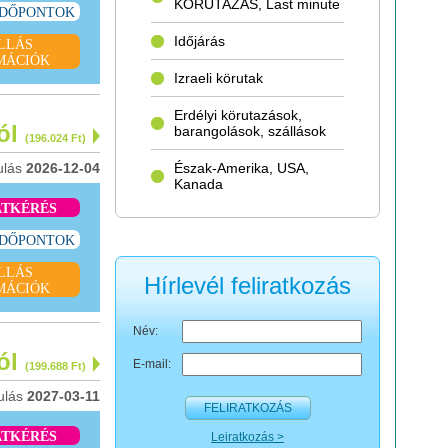
KÖRUTAZÁS, Last minute
IDŐPONTOK
Időjárás
LLÁS
MÁCIÓK
Izraeli körutak
Erdélyi körutazások,
tól
barangolások, szállások
(196.024 Ft)
ulás
2026-12-04
Észak-Amerika, USA,
Kanada
ATKÉRÉS
IDŐPONTOK
LLÁS
Hírlevél feliratkozás
MÁCIÓK
Név:
tól
E-mail:
(199.688 Ft)
ulás
2027-03-11
FELIRATKOZÁS
ATKÉRÉS
Leiratkozás >