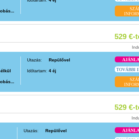
SZÁ
obás...
INFOR
529 €-
Ind
Utazás:
Repülővel
AJÁNL
TOVÁBBI 
nélkül
Időtartam:
4 éj
SZÁ
obás...
INFOR
529 €-
Ind
Utazás:
Repülővel
AJÁNL