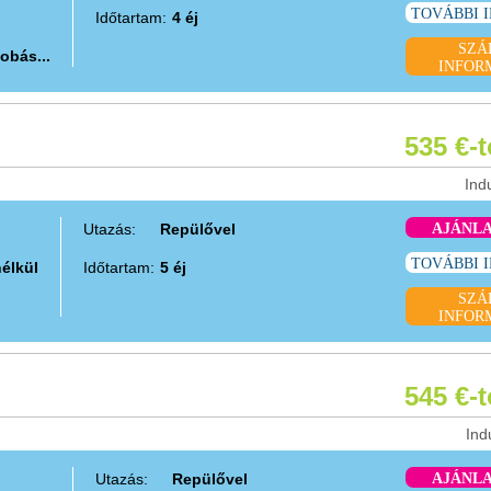
TOVÁBBI 
Időtartam:
4 éj
SZÁ
obás...
INFOR
535 €-
Ind
Utazás:
Repülővel
AJÁNL
TOVÁBBI 
nélkül
Időtartam:
5 éj
SZÁ
INFOR
545 €-
Ind
Utazás:
Repülővel
AJÁNL