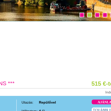
S ***
515 €-
Ind
Utazás:
Repülővel
AJÁNL
TOVÁBBI 
Időtartam:
4 éj