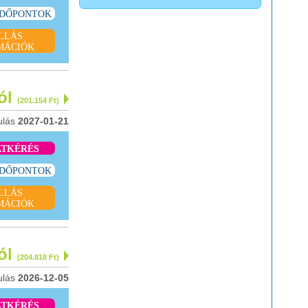
IDŐPONTOK
LLÁS
MÁCIÓK
tól
(201.154 Ft)
ulás
2027-01-21
ATKÉRÉS
IDŐPONTOK
LLÁS
MÁCIÓK
tól
(204.818 Ft)
ulás
2026-12-05
ATKÉRÉS