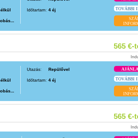
TOVÁBBI 
nélkül
Időtartam:
4 éj
SZÁ
obás...
INFOR
565 €-
Ind
Utazás:
Repülővel
AJÁNL
TOVÁBBI 
nélkül
Időtartam:
4 éj
SZÁ
obás...
INFOR
565 €-
Ind