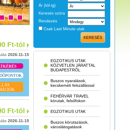
Ár (tól-ig)
Keresés szóra
Rendezés
Csak Last Minute utak
KERESÉS
90 Ft-tól
ulás
2026-11-15
EGZOTIKUS UTAK
KÖZVETLEN JÁRATTAL
ATKÉRÉS
BUDAPESTRŐL
IDŐPONTOK
Buszos nyaralások,
LLÁS
kecskeméti felszállással
MÁCIÓK
FEHÉRVÁR TRAVEL
körutak, felsőfokon
90 Ft-tól
EGZOTIKUS UTAK
ulás
2026-11-15
Buszos körutazások,
városlátogatások