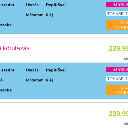
 szerint
Utazás:
Repülővel
AJÁNL
TOVÁBBI 
Időtartam:
6 éj
SZÁ
 szoba
INFOR
a körutazás
239.9
Ind
 szerint
Utazás:
Repülővel
AJÁNL
TOVÁBBI 
ió
Időtartam:
6 éj
SZÁ
 szoba
INFOR
239.9
Ind