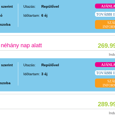
 szerint
Utazás:
Repülővel
AJÁNL
TOVÁBBI 
ió
Időtartam:
6 éj
SZÁ
 szoba
INFOR
 néhány nap alatt
269.9
Ind
 szerint
Utazás:
Repülővel
AJÁNL
TOVÁBBI 
Időtartam:
3 éj
SZÁ
 szoba
INFOR
289.9
Ind