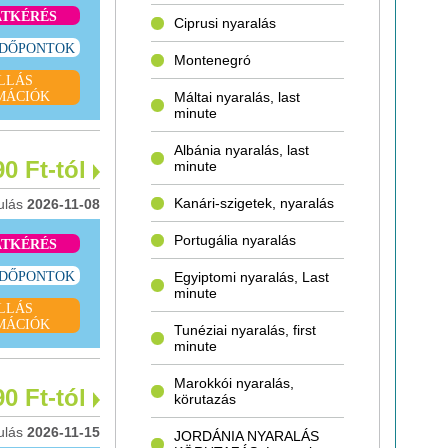
ATKÉRÉS
Ciprusi nyaralás
IDŐPONTOK
Montenegró
LLÁS
MÁCIÓK
Máltai nyaralás, last
minute
Albánia nyaralás, last
90 Ft-tól
minute
Kanári-szigetek, nyaralás
ulás
2026-11-08
Portugália nyaralás
ATKÉRÉS
IDŐPONTOK
Egyiptomi nyaralás, Last
minute
LLÁS
MÁCIÓK
Tunéziai nyaralás, first
minute
Marokkói nyaralás,
90 Ft-tól
körutazás
ulás
2026-11-15
JORDÁNIA NYARALÁS