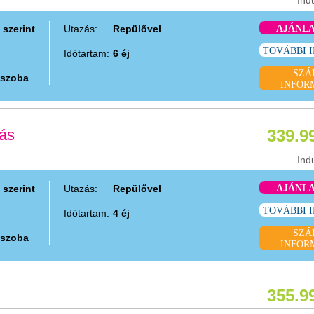
Ind
 szerint
Utazás:
Repülővel
AJÁNL
TOVÁBBI 
Időtartam:
6 éj
SZÁ
 szoba
INFOR
tás
339.9
Ind
 szerint
Utazás:
Repülővel
AJÁNL
TOVÁBBI 
Időtartam:
4 éj
SZÁ
 szoba
INFOR
355.9