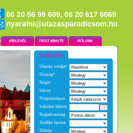
06 20 56 99 609, 06 20 617 6069
nyaralni@utazasparadicsom.hu
NK
HÍRLEVÉL
FIRST MINUTE
RÓLUNK
KERESÉS
Utazás módja*
Ország*
Régió
Város
Programtípus
Indulási dátum
Rugalmasság
Szállás típusa
Ellátás