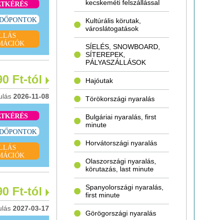
kecskeméti felszállással
ATKÉRÉS
IDŐPONTOK
Kultúrális körutak,
városlátogatások
LLÁS
MÁCIÓK
SÍELÉS, SNOWBOARD,
SÍTEREPEK,
PÁLYASZÁLLÁSOK
90 Ft-tól
Hajóutak
ulás
2026-11-08
Törökországi nyaralás
ATKÉRÉS
Bulgáriai nyaralás, first
minute
IDŐPONTOK
Horvátországi nyaralás
LLÁS
MÁCIÓK
Olaszországi nyaralás,
körutazás, last minute
Spanyolországi nyaralás,
90 Ft-tól
first minute
ulás
2027-03-17
Görögországi nyaralás