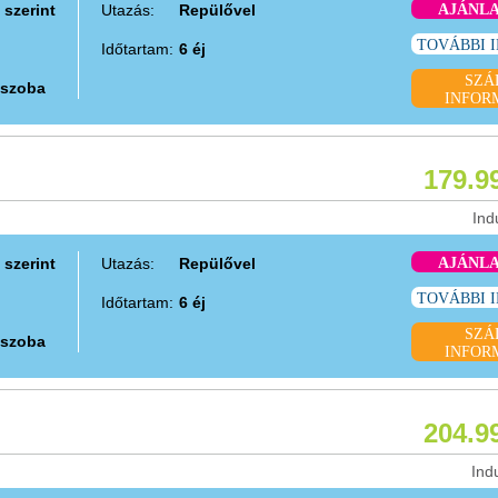
 szerint
Utazás:
Repülővel
AJÁNL
TOVÁBBI 
Időtartam:
6 éj
SZÁ
 szoba
INFOR
179.9
Ind
 szerint
Utazás:
Repülővel
AJÁNL
TOVÁBBI 
Időtartam:
6 éj
SZÁ
 szoba
INFOR
204.9
Ind