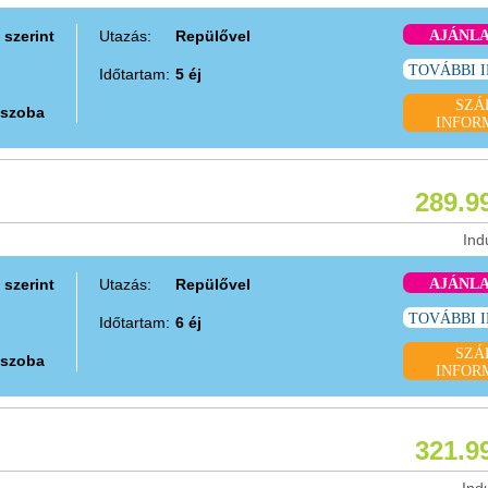
 szerint
Utazás:
Repülővel
AJÁNL
TOVÁBBI 
Időtartam:
5 éj
SZÁ
 szoba
INFOR
289.9
Ind
 szerint
Utazás:
Repülővel
AJÁNL
TOVÁBBI 
Időtartam:
6 éj
SZÁ
 szoba
INFOR
321.9