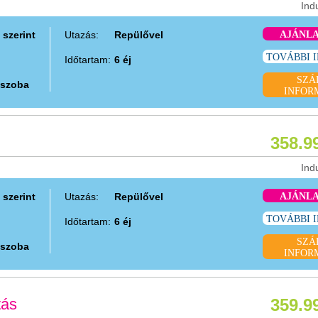
Ind
 szerint
Utazás:
Repülővel
AJÁNL
TOVÁBBI 
Időtartam:
6 éj
SZÁ
 szoba
INFOR
358.9
Ind
 szerint
Utazás:
Repülővel
AJÁNL
TOVÁBBI 
Időtartam:
6 éj
SZÁ
 szoba
INFOR
tás
359.9