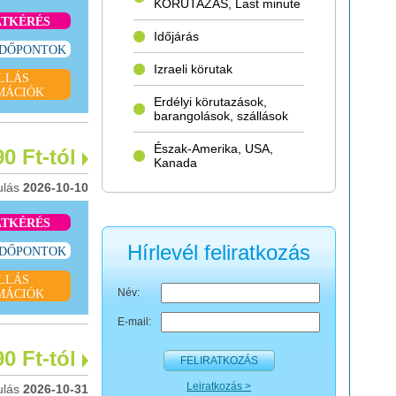
KÖRUTAZÁS, Last minute
ATKÉRÉS
Időjárás
IDŐPONTOK
Izraeli körutak
LLÁS
MÁCIÓK
Erdélyi körutazások,
barangolások, szállások
Észak-Amerika, USA,
90 Ft-tól
Kanada
ulás
2026-10-10
ATKÉRÉS
Hírlevél feliratkozás
IDŐPONTOK
LLÁS
Név:
MÁCIÓK
E-mail:
90 Ft-tól
FELIRATKOZÁS
Leiratkozás >
ulás
2026-10-31