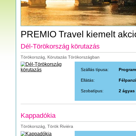
PREMIO Travel kiemelt akci
Dél-Törökország körutazás
Törökország, Körutazás Törökországban
Szállás típusa:
Program
Ellátás:
Félpanz
Szobatípus:
2 ágyas
Kappadókia
Törökország, Török Riviéra