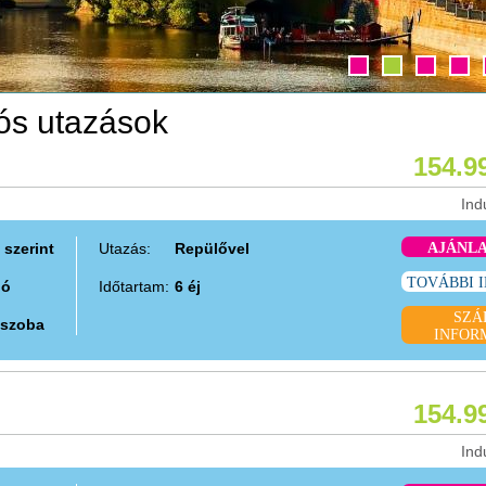
ós utazások
154.9
Ind
 szerint
Utazás:
Repülővel
AJÁNL
TOVÁBBI 
ió
Időtartam:
6 éj
SZÁ
 szoba
INFOR
154.9
Ind