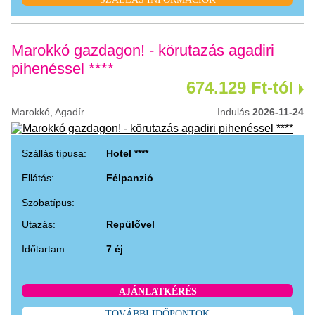
Marokkó gazdagon! - körutazás agadiri
pihenéssel ****
674.129 Ft-tól
Marokkó, Agadír
Indulás
2026-11-24
Szállás típusa:
Hotel ****
Ellátás:
Félpanzió
Szobatípus:
Utazás:
Repülővel
Időtartam:
7 éj
AJÁNLATKÉRÉS
TOVÁBBI IDŐPONTOK