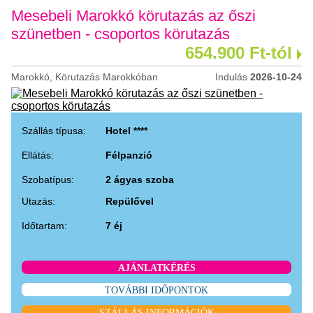
Mesebeli Marokkó körutazás az őszi
szünetben - csoportos körutazás
654.900 Ft-tól
Marokkó, Körutazás Marokkóban
Indulás
2026-10-24
Szállás típusa:
Hotel ****
Ellátás:
Félpanzió
Szobatípus:
2 ágyas szoba
Utazás:
Repülővel
Időtartam:
7 éj
AJÁNLATKÉRÉS
TOVÁBBI IDŐPONTOK
SZÁLLÁS INFORMÁCIÓK