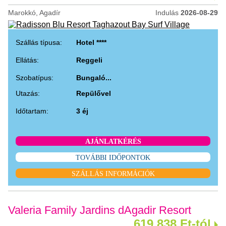
Marokkó, Agadír
Indulás
2026-08-29
Szállás típusa:
Hotel ****
Ellátás:
Reggeli
Szobatípus:
Bungaló...
Utazás:
Repülővel
Időtartam:
3 éj
AJÁNLATKÉRÉS
TOVÁBBI IDŐPONTOK
SZÁLLÁS INFORMÁCIÓK
Valeria Family Jardins dAgadir Resort
619.838 Ft-tól