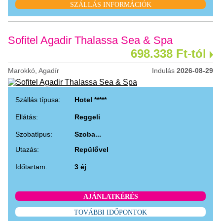
SZÁLLÁS INFORMÁCIÓK
Sofitel Agadir Thalassa Sea & Spa
698.338 Ft-tól
Marokkó, Agadír
Indulás
2026-08-29
Szállás típusa:
Hotel *****
Ellátás:
Reggeli
Szobatípus:
Szoba...
Utazás:
Repülővel
Időtartam:
3 éj
AJÁNLATKÉRÉS
TOVÁBBI IDŐPONTOK