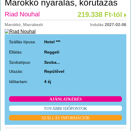
Marokkó nyaralás, körutazás
Riad Nouhal
219.338 Ft-tól
Marokkó, Marrakesh
Indulás
2027-02-06
Szállás típusa:
Hotel ***
Ellátás:
Reggeli
Szobatípus:
Szoba...
Utazás:
Repülővel
Időtartam:
4 éj
AJÁNLATKÉRÉS
TOVÁBBI IDŐPONTOK
SZÁLLÁS INFORMÁCIÓK