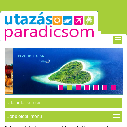
EGZOTIKUS UTAK
Útajánlat kereső
Jobb oldali menü