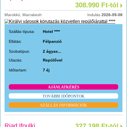
308.990 Ft-tól
Marokkó, Marrakesh
Indulás
2026-09-08
Szállás típusa:
Hotel ****
Ellátás:
Félpanzió
Szobatípus:
2 ágyas...
Utazás:
Repülővel
Időtartam:
7 éj
AJÁNLATKÉRÉS
TOVÁBBI IDŐPONTOK
SZÁLLÁS INFORMÁCIÓK
Riad Ifoulki
327.198 Ft-tól