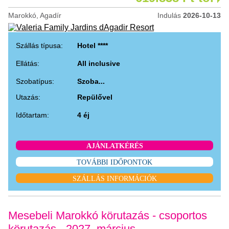
Marokkó, Agadír
Indulás
2026-10-13
Szállás típusa:
Hotel ****
Ellátás:
All inclusive
Szobatípus:
Szoba...
Utazás:
Repülővel
Időtartam:
4 éj
AJÁNLATKÉRÉS
TOVÁBBI IDŐPONTOK
SZÁLLÁS INFORMÁCIÓK
Mesebeli Marokkó körutazás - csoportos
körutazás - 2027. március